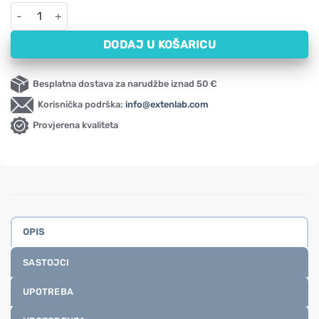
Melisa Swanson, 500 mg (60 kapsula) količina
DODAJ U KOŠARICU
Besplatna dostava za narudžbe iznad 50 €
Korisnička podrška:
info@extenlab.com
Provjerena kvaliteta
OPIS
SASTOJCI
UPOTREBA