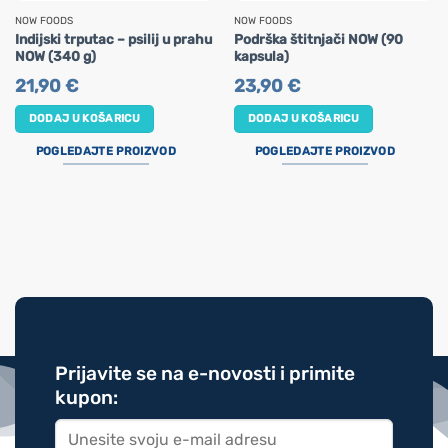
NOW FOODS
NOW FOODS
Indijski trputac – psilij u prahu
Podrška štitnjači NOW (90
NOW (340 g)
kapsula)
21,90
€
23,90
€
DODAJ U KOŠARICU
DODAJ U KOŠARICU
POGLEDAJTE PROIZVOD
POGLEDAJTE PROIZVOD
Prijavite se na e-novosti i primite
kupon: