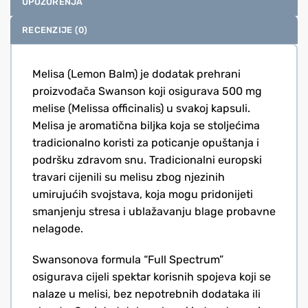
UPOZORENJA
RECENZIJE (0)
Melisa (Lemon Balm) je dodatak prehrani
proizvođača Swanson koji osigurava 500 mg
melise (Melissa officinalis) u svakoj kapsuli.
Melisa je aromatična biljka koja se stoljećima
tradicionalno koristi za poticanje opuštanja i
podršku zdravom snu. Tradicionalni europski
travari cijenili su melisu zbog njezinih
umirujućih svojstava, koja mogu pridonijeti
smanjenju stresa i ublažavanju blage probavne
nelagode.
Swansonova formula “Full Spectrum”
osigurava cijeli spektar korisnih spojeva koji se
nalaze u melisi, bez nepotrebnih dodataka ili