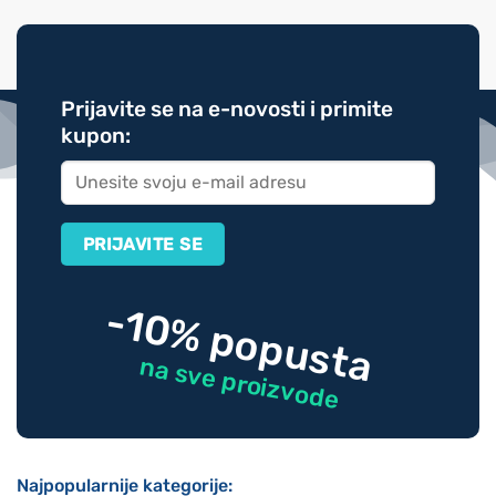
Prijavite se na e-novosti i primite
kupon:
-10% popusta
na sve proizvode
Najpopularnije kategorije: