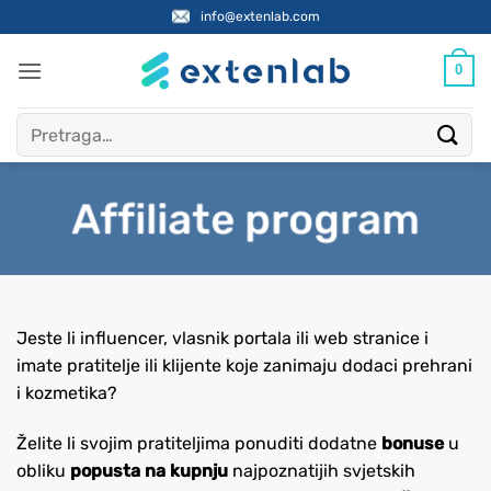
Skip
info@extenlab.com
to
content
0
Pretraži:
Affiliate program
Jeste li influencer, vlasnik portala ili web stranice i
imate pratitelje ili klijente koje zanimaju dodaci prehrani
i kozmetika?
Želite li svojim pratiteljima ponuditi dodatne
bonuse
u
obliku
popusta na kupnju
najpoznatijih svjetskih