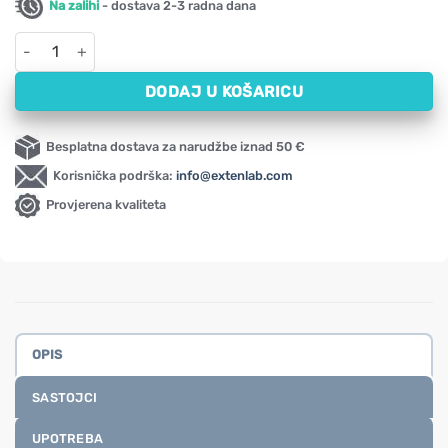
Na zalihi
- dostava 2-3 radna dana
Ekstrakt Andrographis NOW, 400 mg (90 kapsula) količina
DODAJ U KOŠARICU
Besplatna dostava za narudžbe iznad 50 €
Korisnička podrška:
info@extenlab.com
Provjerena kvaliteta
OPIS
SASTOJCI
UPOTREBA