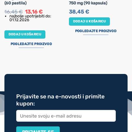
(60 pastila)
750 mg (90 kapsula)
Izvorna
Trenutna
16,45
€
13,16
€
38,45
€
cijena
cijena
najbolje upotrijebiti do:
bila
je:
01.12.2026
DODAJ U KOŠARICU
je:
13,16 €.
16,45 €.
POGLEDAJTE PROIZVOD
DODAJ U KOŠARICU
POGLEDAJTE PROIZVOD
Prijavite se na e-novosti i primite
kupon: