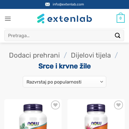
Skip
info@extenlab.com
to
content
0
Pretraži:
Dodaci prehrani
/
Dijelovi tijela
/
Srce i krvne žile