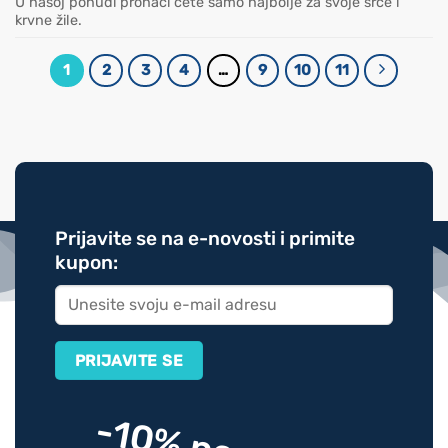
U našoj ponudi pronaći ćete samo najbolje za svoje srce i
krvne žile.
1
2
3
4
…
9
10
11
Prijavite se na e-novosti i primite
kupon: