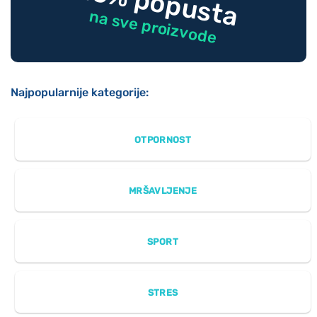
-10% popusta
na sve proizvode
Najpopularnije kategorije:
OTPORNOST
MRŠAVLJENJE
SPORT
STRES