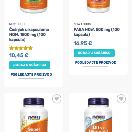
NOW FOODS
NOW FOODS
Češnjak u kapsulama
PABA NOW, 500 mg (100
NOW, 1500 mg (100
kapsula)
kapsula)
16,95
€
DODAJ U KOŠARICU
10,45
€
Ocijenjeno
5
od 5
POGLEDAJTE PROIZVOD
DODAJ U KOŠARICU
POGLEDAJTE PROIZVOD