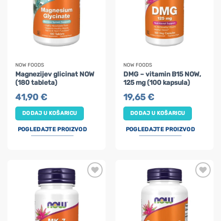
NOW FOODS
NOW FOODS
Magnezijev glicinat NOW
DMG – vitamin B15 NOW,
(180 tableta)
125 mg (100 kapsula)
41,90
€
19,65
€
DODAJ U KOŠARICU
DODAJ U KOŠARICU
POGLEDAJTE PROIZVOD
POGLEDAJTE PROIZVOD