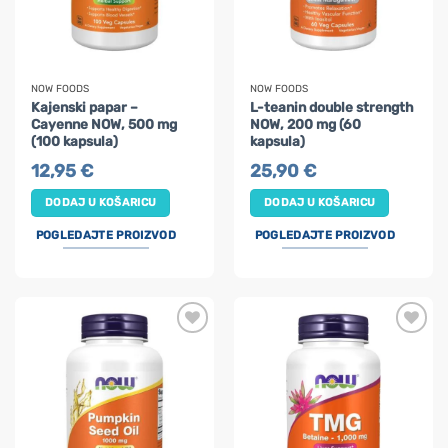
NOW FOODS
NOW FOODS
Kajenski papar –
L-teanin double strength
Cayenne NOW, 500 mg
NOW, 200 mg (60
(100 kapsula)
kapsula)
12,95
€
25,90
€
DODAJ U KOŠARICU
DODAJ U KOŠARICU
POGLEDAJTE PROIZVOD
POGLEDAJTE PROIZVOD