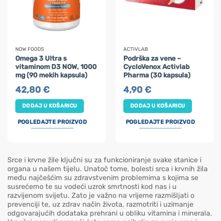
NOW FOODS
ACTIVLAB
Omega 3 Ultra s
Podrška za vene –
vitaminom D3 NOW, 1000
CycloVenox Activlab
mg (90 mekih kapsula)
Pharma (30 kapsula)
42,80
€
4,90
€
DODAJ U KOŠARICU
DODAJ U KOŠARICU
POGLEDAJTE PROIZVOD
POGLEDAJTE PROIZVOD
Srce i krvne žile ključni su za funkcioniranje svake stanice i
organa u našem tijelu. Unatoč tome, bolesti srca i krvnih žila
među najčešćim su zdravstvenim problemima s kojima se
susrećemo te su vodeći uzrok smrtnosti kod nas i u
razvijenom svijetu. Zato je važno na vrijeme razmišljati o
prevenciji te, uz zdrav način života, razmotriti i uzimanje
odgovarajućih dodataka prehrani u obliku vitamina i minerala.