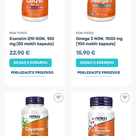
NOW FOODS
NOW FOODS
Koenzim Q10 NOW, 100
Omega 3 NOW, 1000 mg
mg (50 mekih kapsula)
(100 mekih kapsula)
22,90
€
15,90
€
DODAJ U KOŠARICU
DODAJ U KOŠARICU
POGLEDAJTE PROIZVOD
POGLEDAJTE PROIZVOD