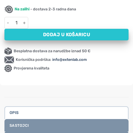
Na zalihi
- dostava 2-3 radna dana
Probiotici za djecu BerryDophilus NOW (60 tableta za žvakanje) 
DODAJ U KOŠARICU
Besplatna dostava za narudžbe iznad 50 €
Korisnička podrška:
info@extenlab.com
Provjerena kvaliteta
OPIS
SASTOJCI