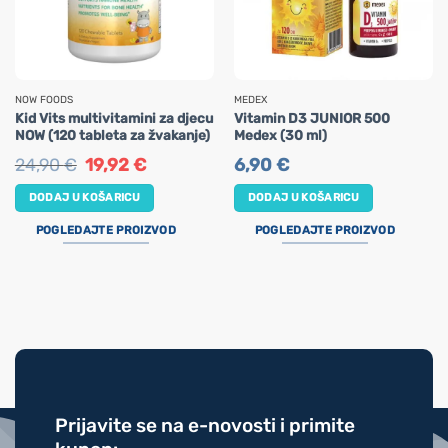
NOW FOODS
MEDEX
Kid Vits multivitamini za djecu
Vitamin D3 JUNIOR 500
NOW (120 tableta za žvakanje)
Medex (30 ml)
Izvorna
Trenutna
24,90
€
19,92
€
6,90
€
cijena
cijena
bila
je:
DODAJ U KOŠARICU
DODAJ U KOŠARICU
je:
19,92 €.
24,90 €.
POGLEDAJTE PROIZVOD
POGLEDAJTE PROIZVOD
Prijavite se na e-novosti i primite