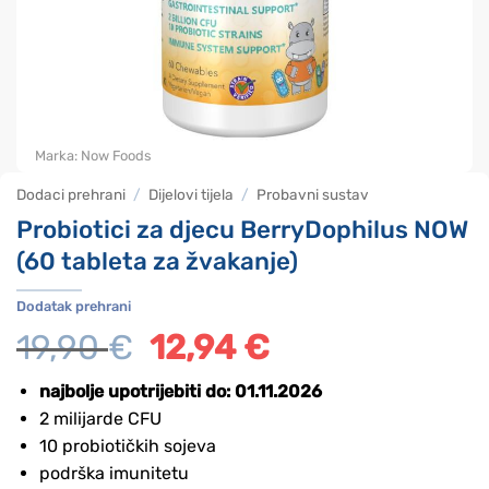
Marka:
Now Foods
Dodaci prehrani
/
Dijelovi tijela
/
Probavni sustav
Probiotici za djecu BerryDophilus NOW
(60 tableta za žvakanje)
Dodatak prehrani
19,90
€
Izvorna
12,94
€
Trenutna
cijena
cijena
bila
je:
najbolje upotrijebiti do: 01.11.2026
je:
12,94 €.
2 milijarde CFU
19,90 €.
10 probiotičkih sojeva
podrška imunitetu