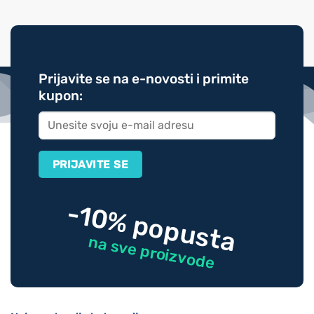
Prijavite se na e-novosti i primite
kupon:
-10% popusta
na sve proizvode