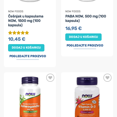
NOW FOODS
NOW FOODS
Češnjak u kapsulama
PABA NOW, 500 mg (100
NOW, 1500 mg (100
kapsula)
kapsula)
16,95
€
DODAJ U KOŠARICU
10,45
€
Ocijenjeno
5
od 5
POGLEDAJTE PROIZVOD
DODAJ U KOŠARICU
POGLEDAJTE PROIZVOD