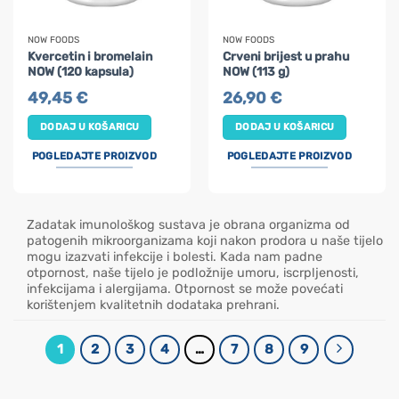
NOW FOODS
NOW FOODS
Kvercetin i bromelain
Crveni brijest u prahu
NOW (120 kapsula)
NOW (113 g)
49,45
€
26,90
€
DODAJ U KOŠARICU
DODAJ U KOŠARICU
POGLEDAJTE PROIZVOD
POGLEDAJTE PROIZVOD
Zadatak imunološkog sustava je obrana organizma od
patogenih mikroorganizama koji nakon prodora u naše tijelo
mogu izazvati infekcije i bolesti. Kada nam padne
otpornost, naše tijelo je podložnije umoru, iscrpljenosti,
infekcijama i alergijama. Otpornost se može povećati
korištenjem kvalitetnih dodataka prehrani.
1
2
3
4
…
7
8
9