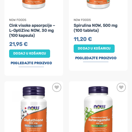
NOW FOODS
NOW FOODS
Cink visoke apsorpcije –
Spirulina NOW, 500 mg
L-OptiZinc NOW, 30 mg
(100 tableta)
(100 kapsula)
11,20
€
21,95
€
DODAJ U KOŠARICU
DODAJ U KOŠARICU
POGLEDAJTE PROIZVOD
POGLEDAJTE PROIZVOD