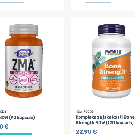
OODS
NOW FOODS
Kompleks za jake kosti Bone
OW (90 kapsula)
Strength NOW (120 kapsula)
90
€
22,90
€