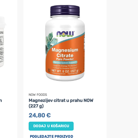
NOW FOODS
n
Magnezijev citrat u prahu NOW
(227 g)
24,80
€
DODAJ U KOŠARICU
POGLEDAJTE PROIZVOD