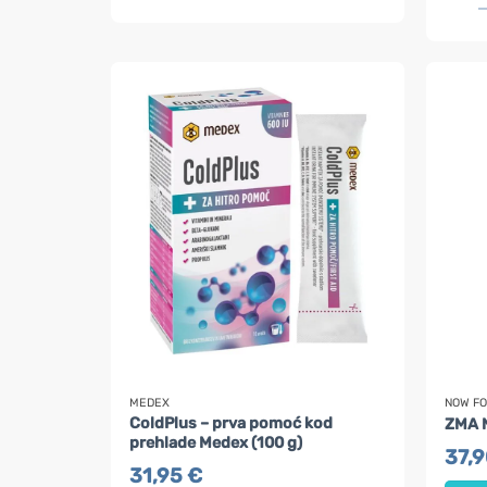
MEDEX
NOW F
ColdPlus – prva pomoć kod
ZMA N
prehlade Medex (100 g)
37,
31,95
€