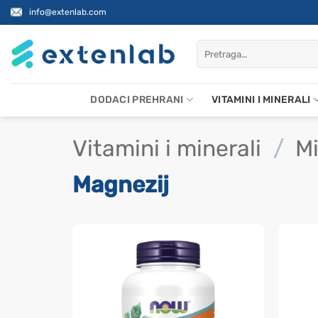
Skip
info@extenlab.com
to
content
Pretraži:
DODACI PREHRANI
VITAMINI I MINERALI
Vitamini i minerali
/
Mi
Magnezij