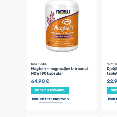
NOW FOODS
NOW F
Magtein – magnezijev L-treonat
Dječj
NOW (90 kapsula)
table
64,90
€
22,
DODAJ U KOŠARICU
DOD
POGLEDAJTE PROIZVOD
POGL