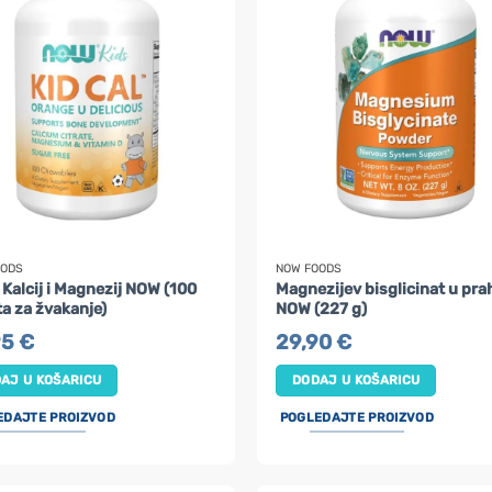
OODS
NOW FOODS
i Kalcij i Magnezij NOW (100
Magnezijev bisglicinat u pra
ta za žvakanje)
NOW (227 g)
95
€
29,90
€
AJ U KOŠARICU
DODAJ U KOŠARICU
EDAJTE PROIZVOD
POGLEDAJTE PROIZVOD