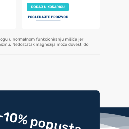
DODAJ U KOŠARICU
POGLEDAJTE PROIZVOD
 ulogu u normalnom funkcioniranju mišića jer
ganizmu. Nedostatak magnezija može dovesti do
-10% popusta