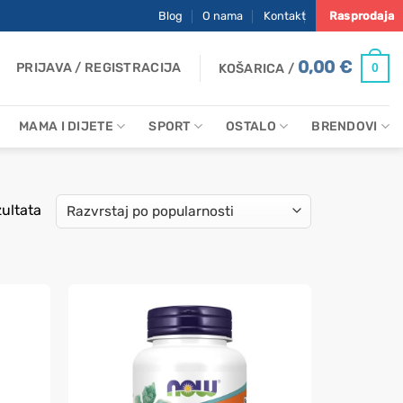
Blog
O nama
Kontakt
Rasprodaja
0,00
€
PRIJAVA / REGISTRACIJA
0
KOŠARICA /
MAMA I DIJETE
SPORT
OSTALO
BRENDOVI
Poredano
zultata
po
popularnosti