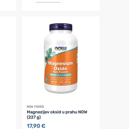
NOW FOODS
Magnezijev oksid u prahu NOW
(227 g)
17,90
€