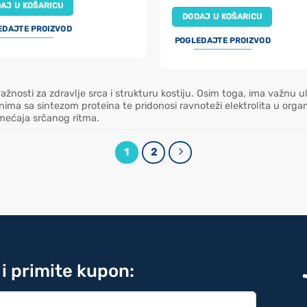
AJ U KOŠARICU
DODAJ U KOŠARICU
EDAJTE PROIZVOD
POGLEDAJTE PROIZVOD
 važnosti za zdravlje srca i strukturu kostiju. Osim toga, ima važnu
ima sa sintezom proteina te pridonosi ravnoteži elektrolita u or
emećaja srčanog ritma.
1
2
 i primite kupon: