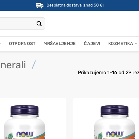
Besplatna dostava iznad 50 €!
OTPORNOST
MRŠAVLJENJE
ČAJEVI
KOZMETIKA
nerali
/
Prikazujemo 1–16 od 29 re