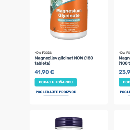
NOW FOODS
NOW F
Magnezijev glicinat NOW (180
Magne
tableta)
(100 
41,90
€
23,
DODAJ U KOŠARICU
DOD
POGLEDAJTE PROIZVOD
POGL