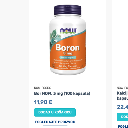
NOW FOODS
NOW F
Kalci
Bor NOW, 3 mg (100 kapsula)
kapsu
11,90
€
22,
DODAJ U KOŠARICU
DOD
POGLEDAJTE PROIZVOD
POGL