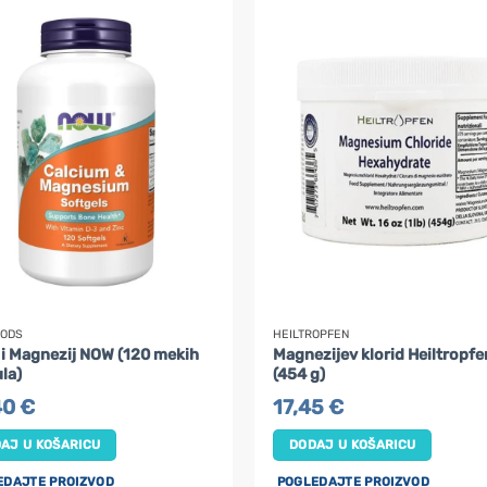
OODS
HEILTROPFEN
j i Magnezij NOW (120 mekih
Magnezijev klorid Heiltropfe
la)
(454 g)
40
€
17,45
€
AJ U KOŠARICU
DODAJ U KOŠARICU
EDAJTE PROIZVOD
POGLEDAJTE PROIZVOD