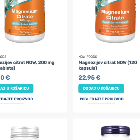
OODS
NOW FOODS
zijev citrat NOW, 200 mg
Magnezijev citrat NOW (120
tableta)
kapsula)
90
€
22,95
€
AJ U KOŠARICU
DODAJ U KOŠARICU
EDAJTE PROIZVOD
POGLEDAJTE PROIZVOD