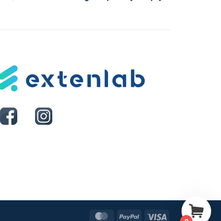
MasterCard
PayPal
Visa