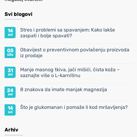
Svi blogovi
Stres i problemi sa spavanjem: Kako lakše
14
svi
zaspati i bolje spavati?
Nema
komentara
Obavijest o preventivnom povlačenju proizvoda
05
na
Stres
ožu
iz prodaje
i
problemi
Nema
sa
komentara
Manje masnog tkiva, jači mišići, čista koža –
31
spavanjem:
na
Kako
Obavijest
svi
saznajte više o L-karnitinu
lakše
o
zaspati
preventivnom
Nema
i
povlačenju
komentara
8 znakova da imate manjak magnezija
24
bolje
proizvoda
na
spavati?
iz
Manje
svi
Nema
prodaje
masnog
komentara
tkiva,
na
jači
Što je glukomanan i pomaže li kod mršavljenja?
14
8
mišići,
znakova
svi
čista
Nema
da
koža
komentara
imate
–
na
manjak
saznajte
Što
magnezija
Arhiv
više
je
o
glukomanan