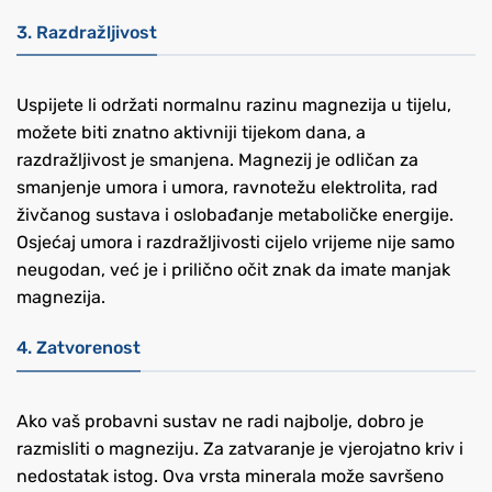
3. Razdražljivost
Uspijete li održati normalnu razinu magnezija u tijelu,
možete biti znatno aktivniji tijekom dana, a
razdražljivost je smanjena. Magnezij je odličan za
smanjenje umora i umora, ravnotežu elektrolita, rad
živčanog sustava i oslobađanje metaboličke energije.
Osjećaj umora i razdražljivosti cijelo vrijeme nije samo
neugodan, već je i prilično očit znak da imate manjak
magnezija.
4. Zatvorenost
Ako vaš probavni sustav ne radi najbolje, dobro je
razmisliti o magneziju. Za zatvaranje je vjerojatno kriv i
nedostatak istog. Ova vrsta minerala može savršeno