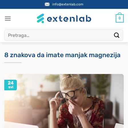
Skip
info@extenlab.com
to
content
0
Pretraži:
8 znakova da imate manjak magnezija
24
svi