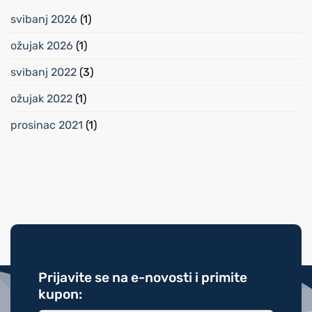
L-
i
karnitinu
pomaže
svibanj 2026
(1)
li
kod
mršavljenja?
ožujak 2026
(1)
svibanj 2022
(3)
ožujak 2022
(1)
prosinac 2021
(1)
Prijavite se na e-novosti i primite
kupon: