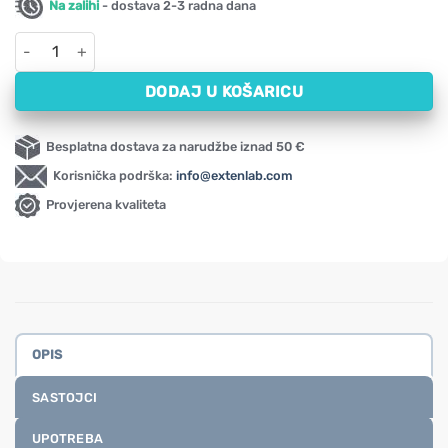
Na zalihi
- dostava 2-3 radna dana
Crvena djetelina NOW, 375 mg (100 kapsula) količina
DODAJ U KOŠARICU
Besplatna dostava za narudžbe iznad 50 €
Korisnička podrška:
info@extenlab.com
Provjerena kvaliteta
OPIS
SASTOJCI
UPOTREBA