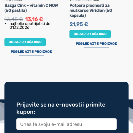
Bazga Cink – vitamin C NOW
Potpora plodnosti za
(60 pastila)
muškarce Viridian (60
kapsula)
Izvorna
Trenutna
16,45
€
13,16
€
cijena
cijena
najbolje upotrijebiti do:
21,95
€
bila
je:
01.12.2026
je:
13,16 €.
16,45 €.
DODAJ U KOŠARICU
DODAJ U KOŠARICU
POGLEDAJTE PROIZVOD
POGLEDAJTE PROIZVOD
Prijavite se na e-novosti i primite
kupon: