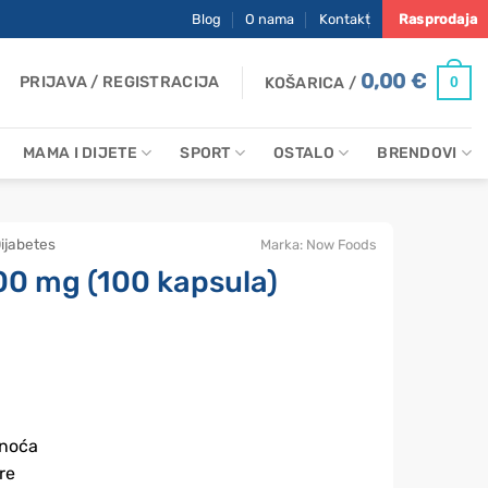
Blog
O nama
Kontakt
Rasprodaja
0,00
€
PRIJAVA / REGISTRACIJA
0
KOŠARICA /
MAMA I DIJETE
SPORT
OSTALO
BRENDOVI
ijabetes
Marka:
Now Foods
00 mg (100 kapsula)
snoća
re