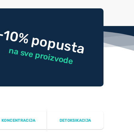
-10% popusta
na sve proizvode
KONCENTRACIJA
DETOKSIKACIJA