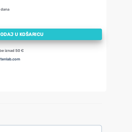
 dana
ula) količina
ODAJ U KOŠARICU
be iznad 50 €
xtenlab.com