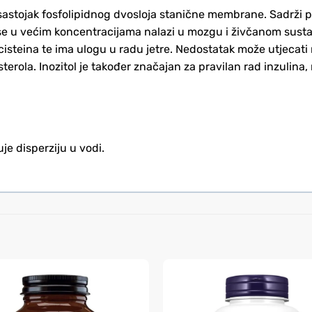
je sastojak fosfolipidnog dvosloja stanične membrane. Sadrži
lin se u većim koncentracijama nalazi u mozgu i živčanom sust
isteina te ima ulogu u radu jetre. Nedostatak može utjecati 
sterola. Inozitol je također značajan za pravilan rad inzulina
e disperziju u vodi.