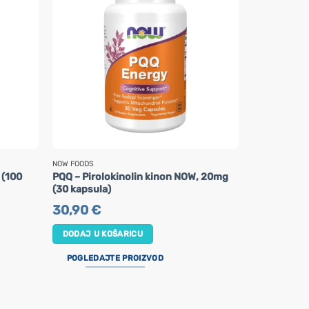
NOW FOODS
NOW FOODS
 (100
PQQ – Pirolokinolin kinon NOW, 20mg
Vitamin K2 
(30 kapsula)
kapsula)
30,90
€
21,90
€
DODAJ U KOŠARICU
DODAJ U K
POGLEDAJTE PROIZVOD
POGLEDAJ