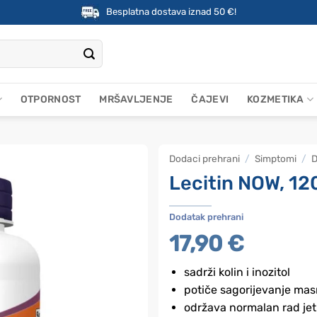
Besplatna dostava iznad 50 €!
OTPORNOST
MRŠAVLJENJE
ČAJEVI
KOZMETIKA
Dodaci prehrani
/
Simptomi
/
D
Lecitin NOW, 12
Dodatak prehrani
17,90
€
sadrži kolin i inozitol
potiče sagorijevanje ma
održava normalan rad jet