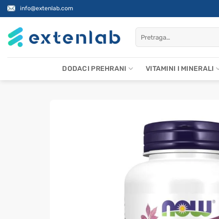
Skip
info@extenlab.com
to
content
Pretraži:
DODACI PREHRANI
VITAMINI I MINERALI