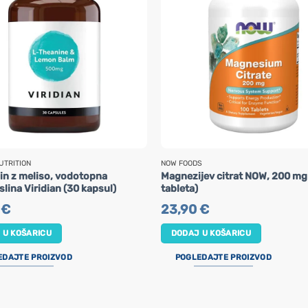
UTRITION
NOW FOODS
in z meliso, vodotopna
Magnezijev citrat NOW, 200 mg
lina Viridian (30 kapsul)
tableta)
5
€
23,90
€
 U KOŠARICU
DODAJ U KOŠARICU
EDAJTE PROIZVOD
POGLEDAJTE PROIZVOD