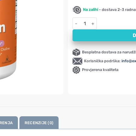
Na zalihi
- dostava 2-3 radna
Lecitin NOW, 1200 mg (100 kaps
D
Besplatna dostava za narudž
Korisnička podrška:
info@e
Provjerena kvaliteta
RENJA
RECENZIJE (0)