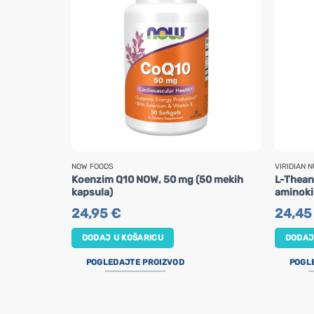
NOW FOODS
VIRIDIAN N
Koenzim Q10 NOW, 50 mg (50 mekih
L-Thean
kapsula)
aminokis
24,95
€
24,4
DODAJ U KOŠARICU
DODAJ
POGLEDAJTE PROIZVOD
POGL