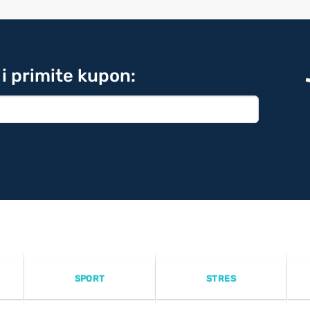
 i primite kupon:
SPORT
STRES