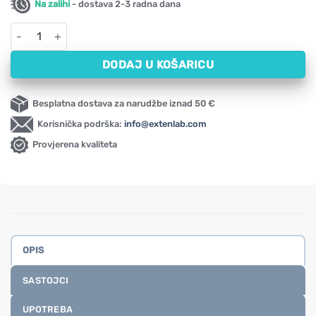
Na zalihi
- dostava 2-3 radna dana
Korijen maslačka Swanson, 515 mg (60 kapsula) količina
DODAJ U KOŠARICU
Besplatna dostava za narudžbe iznad 50 €
Korisnička podrška:
info@extenlab.com
Provjerena kvaliteta
OPIS
SASTOJCI
UPOTREBA