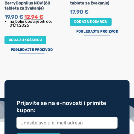
BerryDophilus NOW (60
tableta za žvakanje)
tableta za žvakanje)
17,90
€
Izvorna
Trenutna
19,90
€
12,94
€
cijena
cijena
najbolje upotrijebiti do:
DODAJ U KOŠARICU
bila
je:
01.11.2026
je:
12,94 €.
19,90 €.
POGLEDAJTE PROIZVOD
DODAJ U KOŠARICU
POGLEDAJTE PROIZVOD
Prijavite se na e-novosti i primite
kupon: