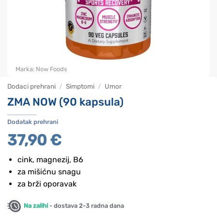
Marka:
Now Foods
Dodaci prehrani
/
Simptomi
/
Umor
ZMA NOW (90 kapsula)
Dodatak prehrani
37,90
€
cink, magnezij, B6
za mišićnu snagu
za brži oporavak
Na zalihi
- dostava 2-3 radna dana