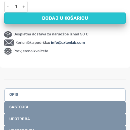
ZMA NOW (90 kapsula) količina
DODAJ U KOŠARICU
Besplatna dostava za narudžbe iznad 50 €
Korisnička podrška:
info@extenlab.com
Provjerena kvaliteta
OPIS
SASTOJCI
UPOTREBA