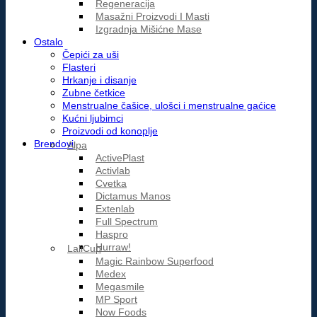
Regeneracija
Masažni Proizvodi I Masti
Izgradnja Mišićne Mase
Ostalo
Čepići za uši
Flasteri
Hrkanje i disanje
Zubne četkice
Menstrualne čašice, ulošci i menstrualne gaćice
Kućni ljubimci
Proizvodi od konoplje
Brendovi
Alpa
ActivePlast
Activlab
Cvetka
Dictamus Manos
Extenlab
Full Spectrum
Haspro
Hurraw!
LaliCup
Magic Rainbow Superfood
Medex
Megasmile
MP Sport
Now Foods