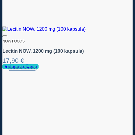
NOW FOODS
Lecitin NOW, 1200 mg (100 kapsula)
17,90
€
Dodaj u košaricu
Pogledajte proizvod