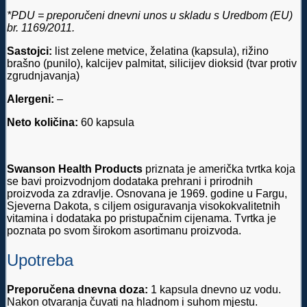
*PDU = preporučeni dnevni unos u skladu s Uredbom (EU)
br. 1169/2011.
Sastojci:
list zelene metvice, želatina (kapsula), rižino
brašno (punilo), kalcijev palmitat, silicijev dioksid (tvar protiv
zgrudnjavanja)
Alergeni:
–
Neto količina:
60 kapsula
Swanson Health Products
priznata je američka tvrtka koja
se bavi proizvodnjom dodataka prehrani i prirodnih
proizvoda za zdravlje. Osnovana je 1969. godine u Fargu,
Sjeverna Dakota, s ciljem osiguravanja visokokvalitetnih
vitamina i dodataka po pristupačnim cijenama. Tvrtka je
poznata po svom širokom asortimanu proizvoda.
Upotreba
Preporučena dnevna doza:
1 kapsula dnevno uz vodu.
Nakon otvaranja čuvati na hladnom i suhom mjestu.