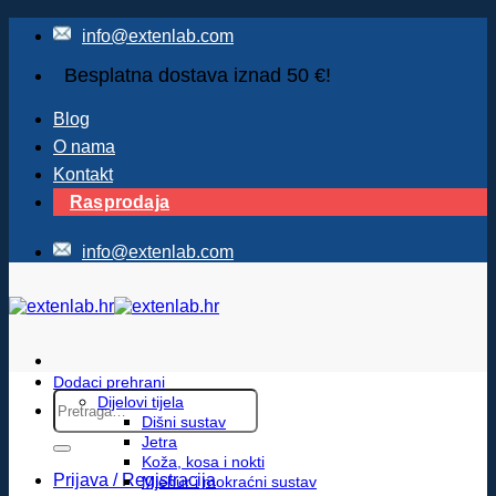
Skip
info@extenlab.com
to
content
Besplatna dostava iznad 50 €!
Blog
O nama
Kontakt
Rasprodaja
info@extenlab.com
Dodaci prehrani
Pretraži:
Dijelovi tijela
Dišni sustav
Jetra
Koža, kosa i nokti
Prijava / Registracija
Mjehur i mokraćni sustav