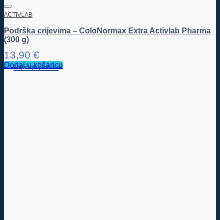
ACTIVLAB
Podrška crijevima – ColoNormax Extra Activlab Pharma
(300 g)
13,90
€
Dodaj u košaricu
Pogledajte proizvod