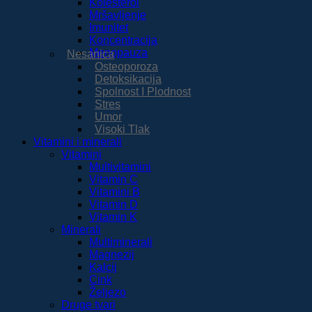
Kolesterol
Mršavljenje
Imunitet
Koncentracija
Menopauza
Nesanica
Osteoporoza
Detoksikacija
Spolnost I Plodnost
Stres
Umor
Visoki Tlak
Vitamini i minerali
Vitamini
Multivitamini
Vitamin C
Vitamini B
Vitamin D
Vitamin K
Minerali
Multiminerali
Magnezij
Kalcij
Cink
Željezo
Druge tvari