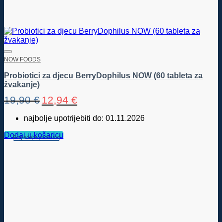
NOW FOODS
Probiotici za djecu BerryDophilus NOW (60 tableta za
žvakanje)
Izvorna
Trenutna
19,90
€
12,94
€
cijena
cijena
bila
je:
najbolje upotrijebiti do: 01.11.2026
je:
12,94 €.
19,90 €.
Dodaj u košaricu
Pogledajte proizvod