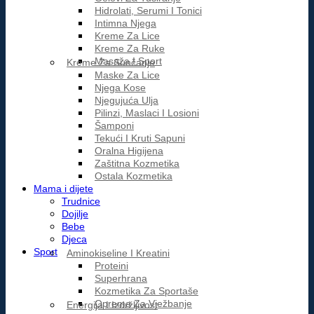
Hidrolati, Serumi I Tonici
Intimna Njega
Kreme Za Lice
Kreme Za Ruke
Masaža I Sport
Kreme Za Sunčanje
Maske Za Lice
Njega Kose
Njegujuća Ulja
Pilinzi, Maslaci I Losioni
Šamponi
Tekući I Kruti Sapuni
Oralna Higijena
Zaštitna Kozmetika
Ostala Kozmetika
Mama i dijete
Trudnice
Dojilje
Bebe
Djeca
Sport
Aminokiseline I Kreatini
Proteini
Superhrana
Kozmetika Za Sportaše
Oprema Za Vježbanje
Energija I Izdržljivost