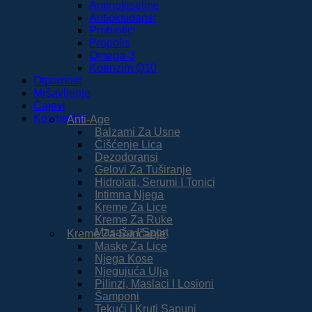
Aminokiseline
Antioksidansi
Probiotici
Propolis
Omega-3
Koenzim Q10
Otpornost
Mršavljenje
Čajevi
Kozmetika
Anti-Age
Balzami Za Usne
Čišćenje Lica
Dezodoransi
Gelovi Za Tuširanje
Hidrolati, Serumi I Tonici
Intimna Njega
Kreme Za Lice
Kreme Za Ruke
Masaža I Sport
Kreme Za Sunčanje
Maske Za Lice
Njega Kose
Njegujuća Ulja
Pilinzi, Maslaci I Losioni
Šamponi
Tekući I Kruti Sapuni