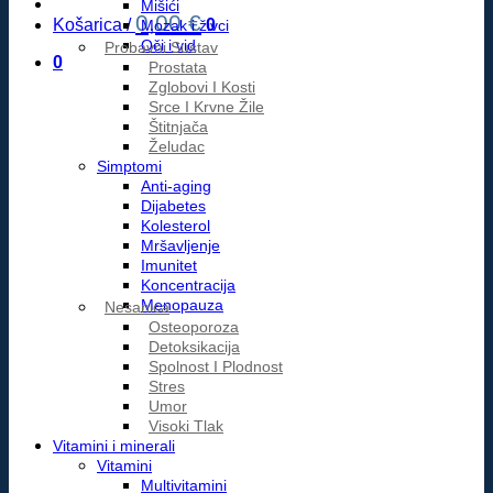
Mišići
0,00
€
Košarica /
0
Mozak i živci
Oči i vid
Probavni Sustav
0
Prostata
Zglobovi I Kosti
Srce I Krvne Žile
Štitnjača
Želudac
Simptomi
Anti-aging
Dijabetes
Kolesterol
Mršavljenje
Imunitet
Koncentracija
Menopauza
Nesanica
Osteoporoza
Detoksikacija
Spolnost I Plodnost
Stres
Umor
Visoki Tlak
Vitamini i minerali
Vitamini
Multivitamini