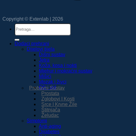
Copyright © Extenlab | 2026
Pretraži:
Dodaci prehrani
Dijelovi tijela
Dišni sustav
Jetra
Koža, kosa i nokti
Mjehur i mokraćni sustav
Mišići
Mozak i živci
Oči i vid
Probavni Sustav
Prostata
Zglobovi I Kosti
Srce I Krvne Žile
Štitnjača
Želudac
Simptomi
Anti-aging
Dijabetes