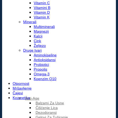
Vitamin C
Vitamini B
Vitamin D
Vitamin K
Minerali
Multiminerali
Magnezij
Kalcij
Cink
Željezo
Druge tvari
Aminokiseline
Antioksidansi
Probiotici
Propolis
Omega-3
Koenzim Q10
Otpornost
Mršavljenje
Čajevi
Kozmetika
Anti-Age
Balzami Za Usne
Čišćenje Lica
Dezodoransi
Gelovi Za Tuširanje