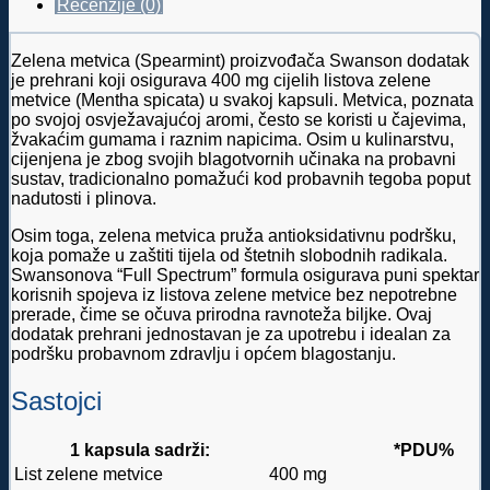
Recenzije (0)
Zelena metvica (Spearmint) proizvođača Swanson dodatak
je prehrani koji osigurava 400 mg cijelih listova zelene
metvice (Mentha spicata) u svakoj kapsuli. Metvica, poznata
po svojoj osvježavajućoj aromi, često se koristi u čajevima,
žvakaćim gumama i raznim napicima. Osim u kulinarstvu,
cijenjena je zbog svojih blagotvornih učinaka na probavni
sustav, tradicionalno pomažući kod probavnih tegoba poput
nadutosti i plinova.
Osim toga, zelena metvica pruža antioksidativnu podršku,
koja pomaže u zaštiti tijela od štetnih slobodnih radikala.
Swansonova “Full Spectrum” formula osigurava puni spektar
korisnih spojeva iz listova zelene metvice bez nepotrebne
prerade, čime se očuva prirodna ravnoteža biljke. Ovaj
dodatak prehrani jednostavan je za upotrebu i idealan za
podršku probavnom zdravlju i općem blagostanju.
Sastojci
1 kapsula sadrži:
*PDU%
List zelene metvice
400 mg