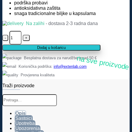
podrška probavi
antioksidativna zaštita
snaga tradicionalne biljke u kapsulama
Na zalihi
- dostava 2-3 radna dana
Zelena
metvica
–
Dodaj u košaricu
Spearmint
Swanson,
na sve proizvode
Besplatna dostava za narudžbe iznad 50 €
400
mg
Korisnička podrška:
info@extenlab.com
(60
Provjerena kvaliteta
kapsula)
količina
Traži proizvode
Pretraži:
Opis
Sastojci
Upotreba
Upozorenja