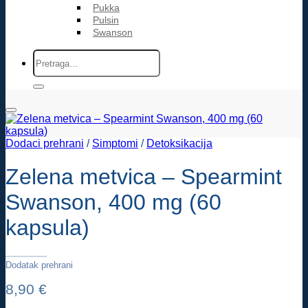
Pukka
Pulsin
Swanson
Pretraži:
Dodaci prehrani
/
Simptomi
/
Detoksikacija
Zelena metvica – Spearmint
Swanson, 400 mg (60
kapsula)
Dodatak prehrani
8,90
€