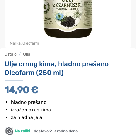
Marka:
Oleofarm
Ostalo
/
Ulja
Ulje crnog kima, hladno prešano
Oleofarm (250 ml)
14,90
€
hladno prešano
izražen okus kima
za hladna jela
Na zalihi
- dostava 2-3 radna dana