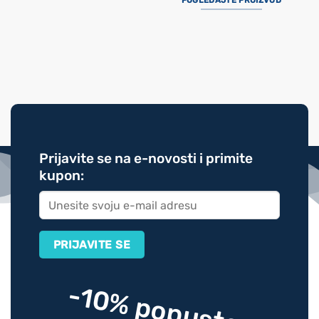
POGLEDAJTE PROIZVOD
Prijavite se na e-novosti i primite
kupon:
-10% popusta