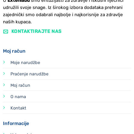
U
Extenlabu
smo entuzijasti za zdravlje i iskusni liječnici
udružili svoje snage. Iz širokog izbora dodataka prehrani
zajednički smo odabrali najbolje i najkorisnije za zdravlje
naših kupaca.
KONTAKTIRAJTE NAS
Moj račun
Moje narudžbe
Praćenje narudžbe
Moj račun
O nama
Kontakt
Informacije