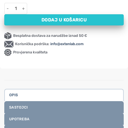
Ulje crnog kima, hladno prešano Oleofarm (250 ml) količina
DODAJ U KOŠARICU
Besplatna dostava za narudžbe iznad 50 €
Korisnička podrška:
info@extenlab.com
Provjerena kvaliteta
OPIS
SASTOJCI
UPOTREBA