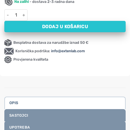
Na zalihi
- dostava 2-3 radna dana
Ulje sikavice, hladno prešano Oleofarm (250 ml) količina
DODAJ U KOŠARICU
Besplatna dostava za narudžbe iznad 50 €
Korisnička podrška:
info@extenlab.com
Provjerena kvaliteta
OPIS
SASTOJCI
UPOTREBA