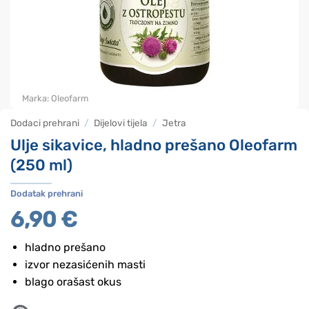
Marka:
Oleofarm
Dodaci prehrani
/
Dijelovi tijela
/
Jetra
Ulje sikavice, hladno prešano Oleofarm
(250 ml)
Dodatak prehrani
6,90
€
hladno prešano
izvor nezasićenih masti
blago orašast okus