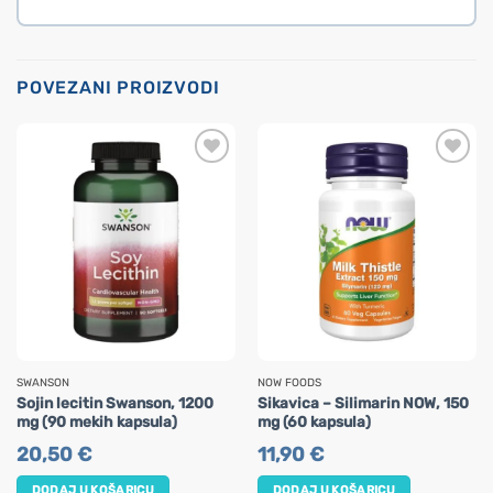
POVEZANI PROIZVODI
SWANSON
NOW FOODS
Sojin lecitin Swanson, 1200
Sikavica – Silimarin NOW, 150
mg (90 mekih kapsula)
mg (60 kapsula)
20,50
€
11,90
€
DODAJ U KOŠARICU
DODAJ U KOŠARICU