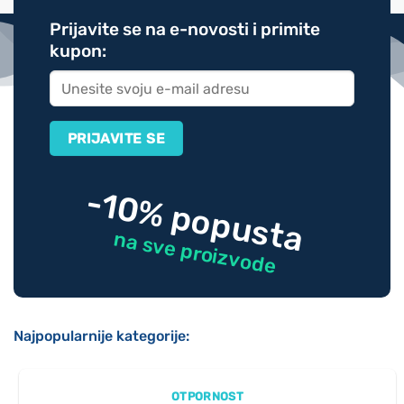
Prijavite se na e-novosti i primite
kupon:
-10% popusta
na sve proizvode
Najpopularnije kategorije:
OTPORNOST