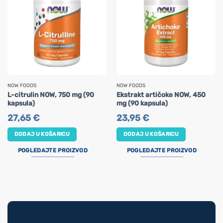
NOW FOODS
NOW FOODS
L-citrulin NOW, 750 mg (90
Ekstrakt artičoke NOW, 450
kapsula)
mg (90 kapsula)
27,65
€
23,95
€
DODAJ U KOŠARICU
DODAJ U KOŠARICU
POGLEDAJTE PROIZVOD
POGLEDAJTE PROIZVOD