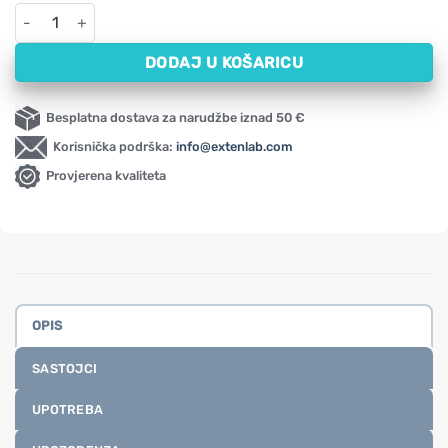
Tekući melatonin NOW (59 ml) količina
DODAJ U KOŠARICU
Besplatna dostava za narudžbe iznad 50 €
Korisnička podrška:
info@extenlab.com
Provjerena kvaliteta
OPIS
SASTOJCI
UPOTREBA