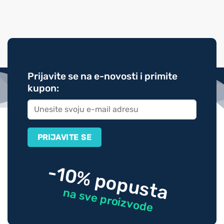
Prijavite se na e-novosti i primite
kupon:
-10% popusta
na sve proizvode