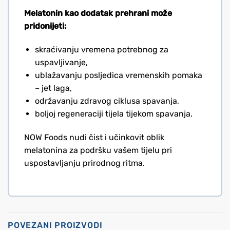
Melatonin kao dodatak prehrani može
pridonijeti:
skraćivanju vremena potrebnog za
uspavljivanje,
ublažavanju posljedica vremenskih pomaka
– jet laga,
održavanju zdravog ciklusa spavanja,
boljoj regeneraciji tijela tijekom spavanja.
NOW Foods nudi čist i učinkovit oblik
melatonina za podršku vašem tijelu pri
uspostavljanju prirodnog ritma.
POVEZANI PROIZVODI