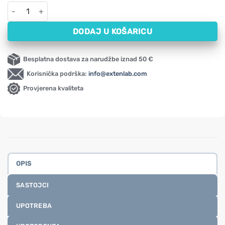
Melatonin Swanson, 1 mg (120 kapsula) količina
DODAJ U KOŠARICU
Besplatna dostava za narudžbe iznad 50 €
Korisnička podrška:
info@extenlab.com
Provjerena kvaliteta
OPIS
SASTOJCI
UPOTREBA