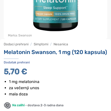
Marka:
Swanson
Dodaci prehrani
/
Simptomi
/
Nesanica
Melatonin Swanson, 1 mg (120 kapsula)
Dodatak prehrani
5,70
€
1 mg melatonina
za večernji unos
mala doza
Na zalihi
- dostava 2-3 radna dana