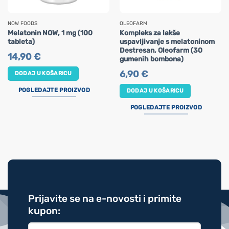
NOW FOODS
OLEOFARM
Melatonin NOW, 1 mg (100
Kompleks za lakše
tableta)
uspavljivanje s melatoninom
Destresan, Oleofarm (30
14,90
€
gumenih bombona)
6,90
€
DODAJ U KOŠARICU
POGLEDAJTE PROIZVOD
DODAJ U KOŠARICU
POGLEDAJTE PROIZVOD
Prijavite se na e-novosti i primite
kupon: