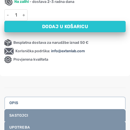
Na zalihi
- dostava 2-3 radna dana
Ekstrakt svetog bosiljka NOW, 500 mg (90 kapsula) količina
DODAJ U KOŠARICU
Besplatna dostava za narudžbe iznad 50 €
Korisnička podrška:
info@extenlab.com
Provjerena kvaliteta
OPIS
SASTOJCI
UPOTREBA