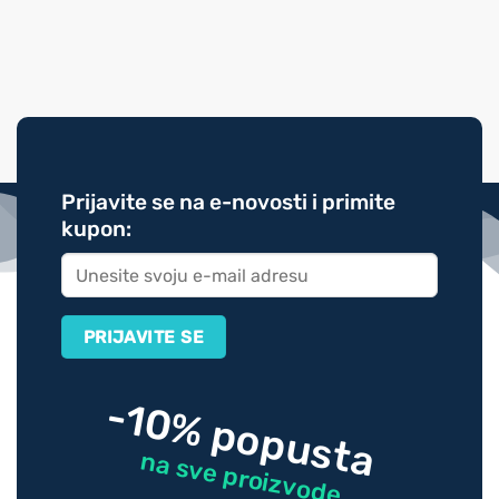
Prijavite se na e-novosti i primite
kupon:
-10% popusta
na sve proizvode