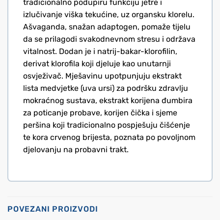
tradicionalno podupiru funkciju jetre i
izlučivanje viška tekućine, uz organsku klorelu.
Ašvaganda, snažan adaptogen, pomaže tijelu
da se prilagodi svakodnevnom stresu i održava
vitalnost. Dodan je i natrij-bakar-klorofilin,
derivat klorofila koji djeluje kao unutarnji
osvježivač. Mješavinu upotpunjuju ekstrakt
lista medvjetke (uva ursi) za podršku zdravlju
mokraćnog sustava, ekstrakt korijena đumbira
za poticanje probave, korijen čička i sjeme
peršina koji tradicionalno pospješuju čišćenje
te kora crvenog brijesta, poznata po povoljnom
djelovanju na probavni trakt.
POVEZANI PROIZVODI