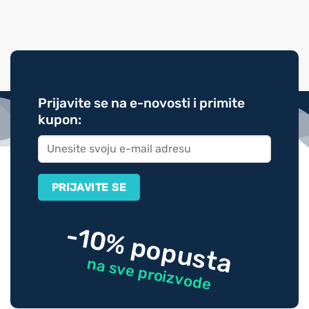
Prijavite se na e-novosti i primite
kupon:
-10% popusta
na sve proizvode