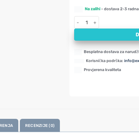
Na zalihi
- dostava 2-3 radna
Artičoka Swanson, 250 mg (60 
D
Besplatna dostava za narudž
Korisnička podrška:
info@e
Provjerena kvaliteta
RENJA
RECENZIJE (0)