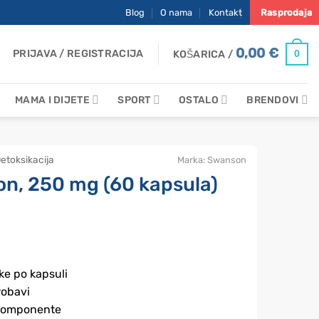
Blog
O nama
Kontakt
Rasprodaja
0,00
€
PRIJAVA / REGISTRACIJA
0
KOŠARICA /
MAMA I DIJETE
SPORT
OSTALO
BRENDOVI
etoksikacija
Marka:
Swanson
on, 250 mg (60 kapsula)
ke po kapsuli
robavi
e komponente