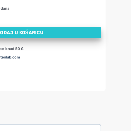
 dana
kapsula) količina
ODAJ U KOŠARICU
be iznad 50 €
xtenlab.com