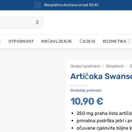
Besplatna dostava iznad 50 €!
OTPORNOST
MRŠAVLJENJE
ČAJEVI
KOZMETIKA
Dodaci prehrani
/
Simptomi
/
D
Artičoka Swans
Dodatak prehrani
10,90
€
250 mg praha lista artičo
prirodna podrška jetri i p
očuvane cjelovite biljn