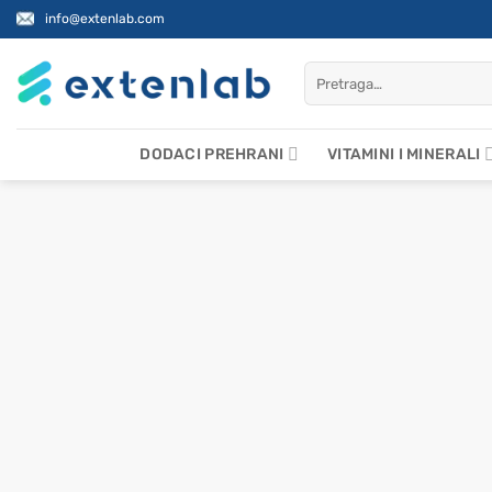
Skip
info@extenlab.com
to
content
Pretraži:
DODACI PREHRANI
VITAMINI I MINERALI