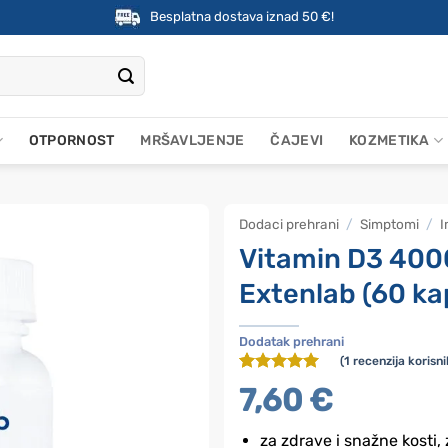
Besplatna dostava iznad 50 €!
OTPORNOST
MRŠAVLJENJE
ČAJEVI
KOZMETIKA
Dodaci prehrani
/
Simptomi
/
I
Vitamin D3 40
Extenlab (60 ka
Dodatak prehrani
(
1
recenzija korisni
Korisnička
1
7,60
€
ocjena:
5
od ukupno
5 (
za zdrave i snažne kosti, 
korisnika)