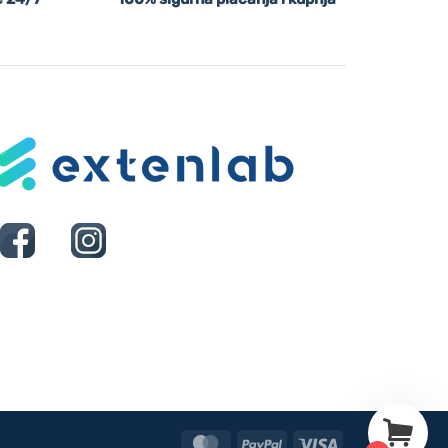
MasterCard
PayPal
Visa