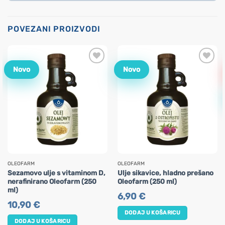
POVEZANI PROIZVODI
Novo
Novo
OLEOFARM
OLEOFARM
Sezamovo ulje s vitaminom D,
Ulje sikavice, hladno prešano
nerafinirano Oleofarm (250
Oleofarm (250 ml)
ml)
6,90
€
10,90
€
DODAJ U KOŠARICU
DODAJ U KOŠARICU