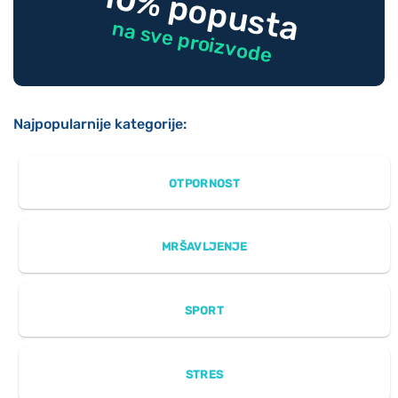
-10% popusta
na sve proizvode
Najpopularnije kategorije:
OTPORNOST
MRŠAVLJENJE
SPORT
STRES