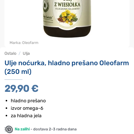
Marka:
Oleofarm
Ostalo
/
Ulja
Ulje noćurka, hladno prešano Oleofarm
(250 ml)
29,90
€
hladno prešano
izvor omega-6
za hladna jela
Na zalihi
- dostava 2-3 radna dana