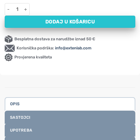
Ulje noćurka, hladno prešano Oleofarm (250 ml) količina
DODAJ U KOŠARICU
Besplatna dostava za narudžbe iznad 50 €
Korisnička podrška:
info@extenlab.com
Provjerena kvaliteta
OPIS
SASTOJCI
UPOTREBA