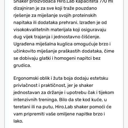
Shaker proizvođača Hiro.Lab kapaciteta 770 ml
dizajniran je za sve koji traže pouzdano
rješenje za miješanje svojih proteinskih
napitaka ili dodataka prehrani. Izrađen je od
visokokvalitetnih materijala koji osiguravaju
dug vijek trajanja i jednostavno čišćenje.
Ugrađena miješalna kuglica omogućuje brzo i
učinkovito miješanje praškastih dodataka, čime
se dobivaju glatki i homogeni napitci bez
grudica.
Ergonomski oblik i žuta boja dodaju estetsku
privlačnost i praktičnost, jer je shaker
jednostavan za držanje i upotrebu čak i tijekom
intenzivnih treninga. Bilo da ste kod kuće, u
teretani ili na putu, Hiro.Lab shaker pomoći će
vam pripremiti vaše omiljene napitke brzo i
lako.