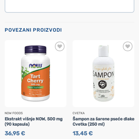
POVEZANI PROIZVODI
NOW FOODS
CVETKA
Ekstrakt višnje NOW, 500 mg
Šampon za šarene pseće dlake
(90 kapsula)
Cvetka (250 ml)
36,95
€
13,45
€