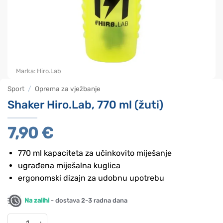
Marka:
Hiro.Lab
Sport
/
Oprema za vježbanje
Shaker Hiro.Lab, 770 ml (žuti)
7,90
€
770 ml kapaciteta za učinkovito miješanje
ugrađena miješalna kuglica
ergonomski dizajn za udobnu upotrebu
Na zalihi
- dostava 2-3 radna dana
Shaker Hiro.Lab, 770 ml (žuti) količina