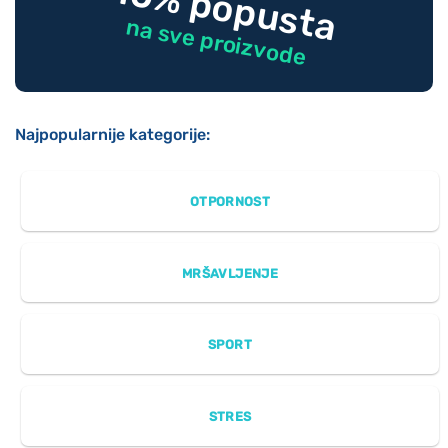
-10% popusta
na sve proizvode
Najpopularnije kategorije:
OTPORNOST
MRŠAVLJENJE
SPORT
STRES