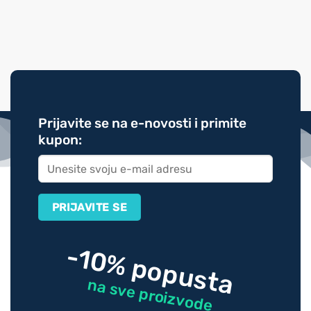
Prijavite se na e-novosti i primite
kupon:
-10% popusta
na sve proizvode