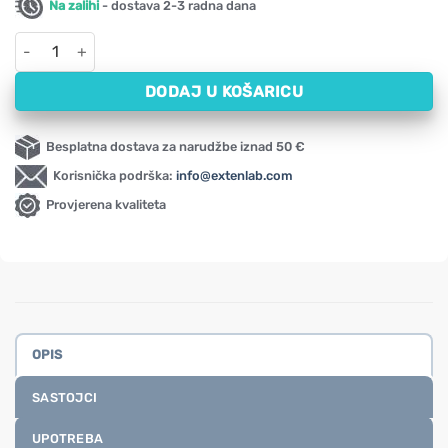
Na zalihi
- dostava 2-3 radna dana
Vitamin D3 kapi - prikladno i za djecu NOW (59 ml) količina
DODAJ U KOŠARICU
Besplatna dostava za narudžbe iznad 50 €
Korisnička podrška:
info@extenlab.com
Provjerena kvaliteta
OPIS
SASTOJCI
UPOTREBA