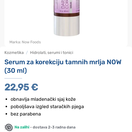
Marka:
Now Foods
Kozmetika
/
Hidrolati, serumi i tonici
Serum za korekciju tamnih mrlja NOW
(30 ml)
22,95
€
obnavlja mladenački sjaj kože
poboljšava izgled staračkih pjega
bez parabena
Na zalihi
- dostava 2-3 radna dana