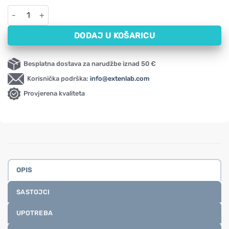
Serum za korekciju tamnih mrlja NOW (30 ml) količina
DODAJ U KOŠARICU
Besplatna dostava za narudžbe iznad 50 €
Korisnička podrška:
info@extenlab.com
Provjerena kvaliteta
OPIS
SASTOJCI
UPOTREBA