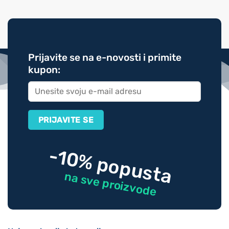
Prijavite se na e-novosti i primite
kupon:
-10% popusta
na sve proizvode