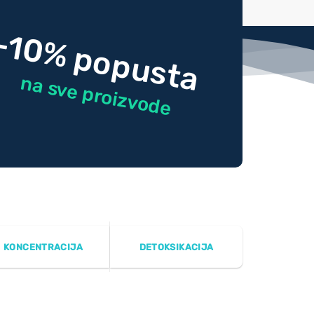
-10% popusta
na sve proizvode
KONCENTRACIJA
DETOKSIKACIJA