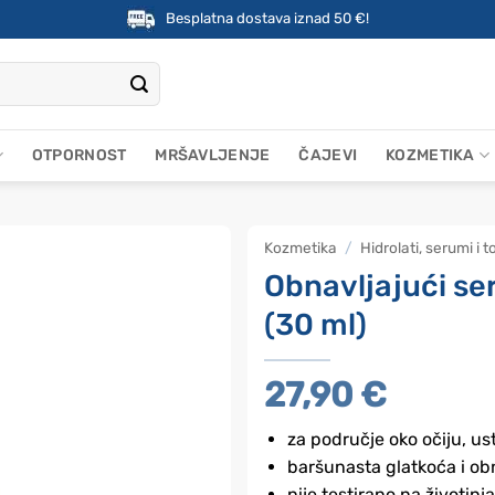
Besplatna dostava iznad 50 €!
OTPORNOST
MRŠAVLJENJE
ČAJEVI
KOZMETIKA
Kozmetika
/
Hidrolati, serumi i t
Obnavljajući s
(30 ml)
27,90
€
za područje oko očiju, ust
baršunasta glatkoća i ob
nije testirano na životinj