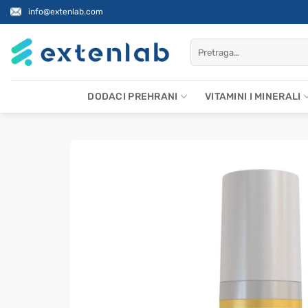
Skip
info@extenlab.com
to
content
Pretraži:
DODACI PREHRANI
VITAMINI I MINERALI