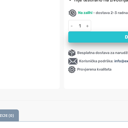
Na zalihi
- dostava 2-3 radna
Obnavljajući serum s koenzim
D
Besplatna dostava za narudž
Korisnička podrška:
info@e
Provjerena kvaliteta
IJE (0)