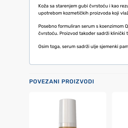
Koža sa starenjem gubi čvrstoću i kao rezul
upotrebom kozmetičkih proizvoda koji vlaž
Posebno formuliran serum s koenzimom Q10 
čvrstoću. Proizvod također sadrži klinički
Osim toga, serum sadrži ulje sjemenki pam
POVEZANI PROIZVODI