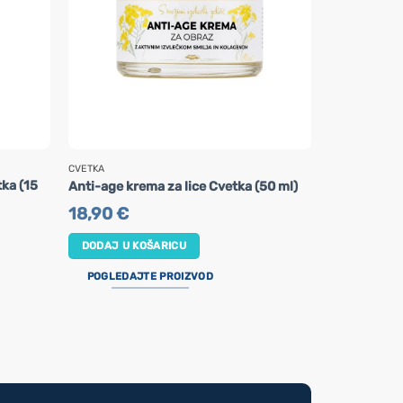
CVETKA
NOW FOODS
tka (15
Anti-age krema za lice Cvetka (50 ml)
Arganovo ul
18,90
€
24,90
€
DODAJ U KOŠARICU
DODAJ U K
POGLEDAJTE PROIZVOD
POGLEDAJ