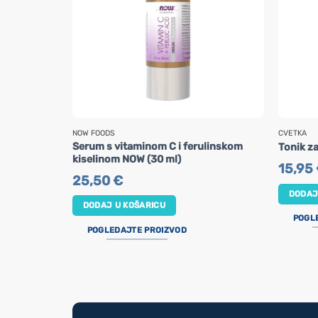
NOW FOODS
CVETKA
Serum s vitaminom C i ferulinskom
Tonik za
kiselinom NOW (30 ml)
15,95
25,50
€
DODAJ
DODAJ U KOŠARICU
POGL
POGLEDAJTE PROIZVOD