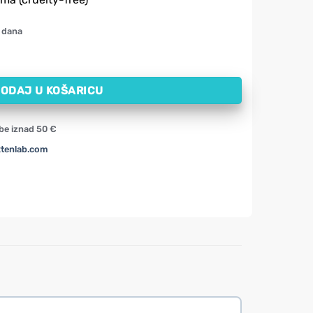
 dana
om Q10 NOW (30 ml) količina
ODAJ U KOŠARICU
be iznad 50 €
xtenlab.com