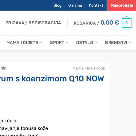
Blog
O nama
Kontakt
Rasprodaja
0,00
€
PRIJAVA / REGISTRACIJA
0
KOŠARICA /
MAMA I DIJETE
SPORT
OSTALO
BRENDOVI
onici
Marka:
Now Foods
erum s koenzimom Q10 NOW
a i čela
navljanje tonusa kože
ama (cruelty-free)