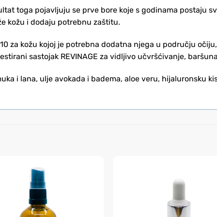
tat toga pojavljuju se prve bore koje s godinama postaju sve 
e kožu i dodaju potrebnu zaštitu.
za kožu kojoj je potrebna dodatna njega u području očiju, u
 testirani sastojak REVINAGE za vidljivo učvršćivanje, baršun
uka i lana, ulje avokada i badema, aloe veru, hijaluronsku k