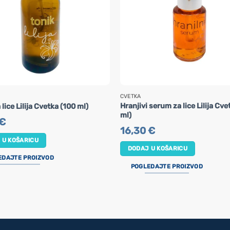
CVETKA
Hranjivi serum za lice Lilija Cve
 lice Lilija Cvetka (100 ml)
ml)
€
16,30
€
 U KOŠARICU
DODAJ U KOŠARICU
EDAJTE PROIZVOD
POGLEDAJTE PROIZVOD