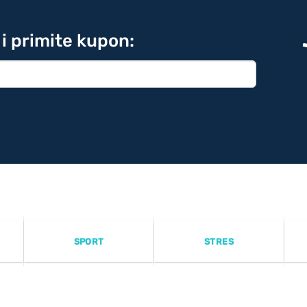
 i primite kupon:
SPORT
STRES