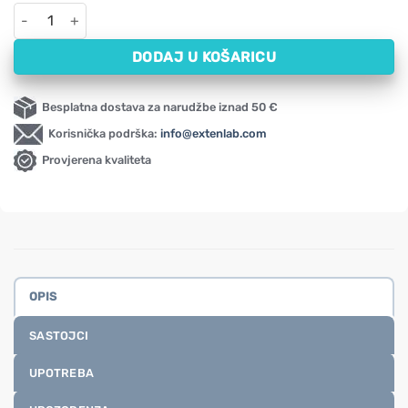
SAMe NOW, 200 mg (60 kapsula) količina
DODAJ U KOŠARICU
Besplatna dostava za narudžbe iznad 50 €
Korisnička podrška:
info@extenlab.com
Provjerena kvaliteta
OPIS
SASTOJCI
UPOTREBA