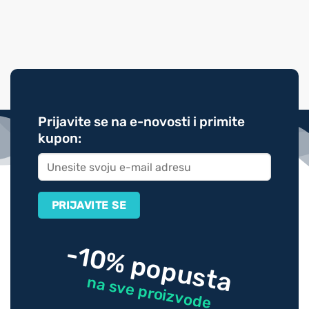
Prijavite se na e-novosti i primite
kupon:
-10% popusta
na sve proizvode