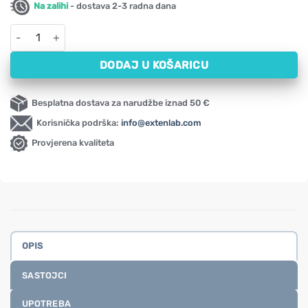
Na zalihi
- dostava 2-3 radna dana
Potpora začeću i plodnosti za žene Viridian (60 kapsula) količi
DODAJ U KOŠARICU
Besplatna dostava za narudžbe iznad 50 €
Korisnička podrška:
info@extenlab.com
Provjerena kvaliteta
OPIS
SASTOJCI
UPOTREBA