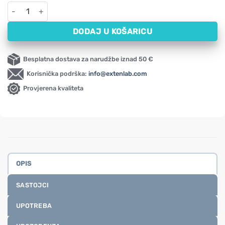
Podrška za zglobove NOW (90 kapsula) količina
DODAJ U KOŠARICU
Besplatna dostava za narudžbe iznad 50 €
Korisnička podrška:
info@extenlab.com
Provjerena kvaliteta
OPIS
SASTOJCI
UPOTREBA