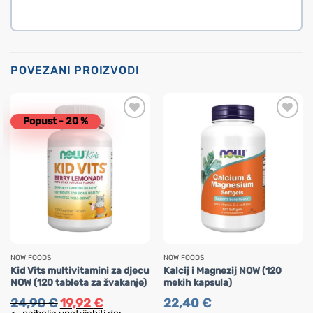
POVEZANI PROIZVODI
Popust - 20 %
NOW FOODS
NOW FOODS
Kid Vits multivitamini za djecu
Kalcij i Magnezij NOW (120
NOW (120 tableta za žvakanje)
mekih kapsula)
Izvorna
Trenutna
24,90
€
19,92
€
22,40
€
cijena
cijena