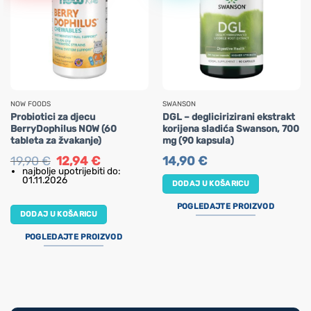
NOW FOODS
SWANSON
Probiotici za djecu
DGL – deglicirizirani ekstrakt
BerryDophilus NOW (60
korijena sladića Swanson, 700
tableta za žvakanje)
mg (90 kapsula)
Izvorna
Trenutna
19,90
€
12,94
€
14,90
€
cijena
cijena
najbolje upotrijebiti do:
bila
je:
01.11.2026
DODAJ U KOŠARICU
je:
12,94 €.
19,90 €.
POGLEDAJTE PROIZVOD
DODAJ U KOŠARICU
POGLEDAJTE PROIZVOD