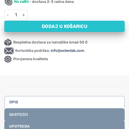
Na zalihi
- dostava 2-3 radna dana
Natrijev butirat – DebuActiv Activlab Pharma (60 kapsula) količ
DODAJ U KOŠARICU
Besplatna dostava za narudžbe iznad 50 €
Korisnička podrška:
info@extenlab.com
Provjerena kvaliteta
OPIS
SASTOJCI
UPOTREBA