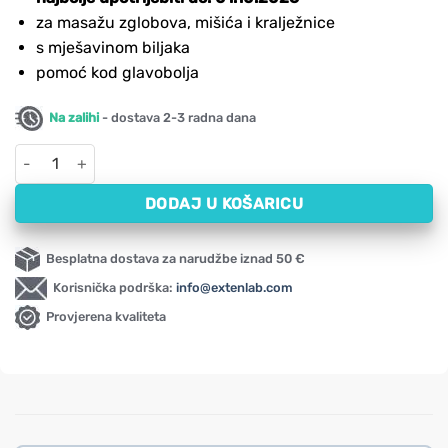
bila
je:
je:
1,73 €.
za masažu zglobova, mišića i kralježnice
3,45 €.
s mješavinom biljaka
pomoć kod glavobolja
Na zalihi
- dostava 2-3 radna dana
Masažni gel za opuštanje nakon tjelesne i sportske aktivnosti Al
DODAJ U KOŠARICU
Besplatna dostava za narudžbe iznad 50 €
Korisnička podrška:
info@extenlab.com
Provjerena kvaliteta