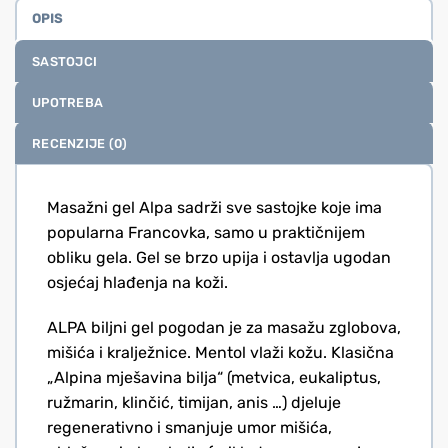
OPIS
SASTOJCI
UPOTREBA
RECENZIJE (0)
Masažni gel Alpa sadrži sve sastojke koje ima
popularna Francovka, samo u praktičnijem
obliku gela. Gel se brzo upija i ostavlja ugodan
osjećaj hlađenja na koži.
ALPA biljni gel pogodan je za masažu zglobova,
mišića i kralježnice. Mentol vlaži kožu. Klasična
„Alpina mješavina bilja“ (metvica, eukaliptus,
ružmarin, klinčić, timijan, anis …) djeluje
regenerativno i smanjuje umor mišića,