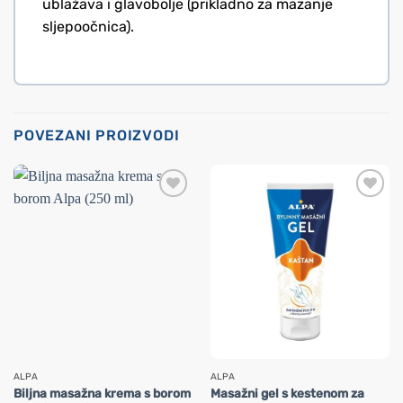
ublažava i glavobolje (prikladno za mazanje
sljepoočnica).
POVEZANI PROIZVODI
ALPA
ALPA
Biljna masažna krema s borom
Masažni gel s kestenom za