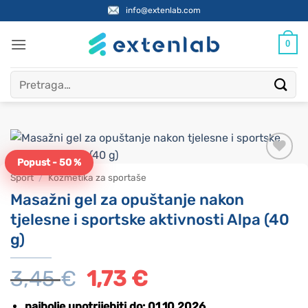
Skip
info@extenlab.com
to
content
0
Pretraži:
Marka:
Alpa
Popust - 50 %
Sport
/
Kozmetika za sportaše
Masažni gel za opuštanje nakon
tjelesne i sportske aktivnosti Alpa (40
g)
3,45
€
Izvorna
1,73
€
Trenutna
cijena
cijena
najbolje upotrijebiti do: 01.10.2026