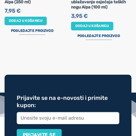
Alpa (250 ml)
ublažavanje osjećaja teških
nogu Alpa (100 ml)
7,95
€
3,95
€
DODAJ U KOŠARICU
DODAJ U KOŠARICU
POGLEDAJTE PROIZVOD
POGLEDAJTE PROIZVOD
Prijavite se na e-novosti i primite
kupon: