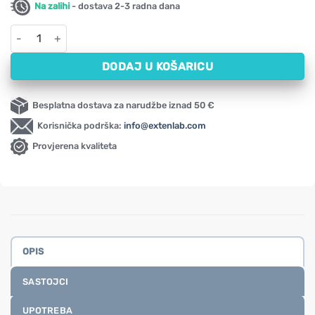
Na zalihi
- dostava 2-3 radna dana
Masažna emulzija za univerzalnu masažu s kreatinom Alpa (210 
DODAJ U KOŠARICU
Besplatna dostava za narudžbe iznad 50 €
Korisnička podrška:
info@extenlab.com
Provjerena kvaliteta
OPIS
SASTOJCI
UPOTREBA