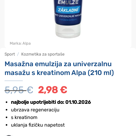
Marka:
Alpa
Sport
/
Kozmetika za sportaše
Masažna emulzija za univerzalnu
masažu s kreatinom Alpa (210 ml)
5,95
€
Izvorna
2,98
€
Trenutna
cijena
cijena
bila
je:
najbolje upotrijebiti do: 01.10.2026
je:
2,98 €.
ubrzava regeneraciju
5,95 €.
s kreatinom
uklanja fizičku napetost