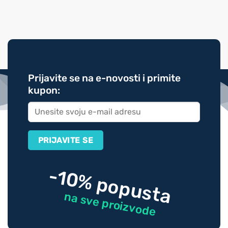
Prijavite se na e-novosti i primite
kupon:
-10% popusta
na sve proizvode