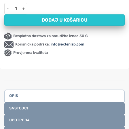
Maline u prahu – liofilizirane HiFOOD (100 g) količina
DODAJ U KOŠARICU
Besplatna dostava za narudžbe iznad 50 €
Korisnička podrška:
info@extenlab.com
Provjerena kvaliteta
OPIS
SASTOJCI
UPOTREBA