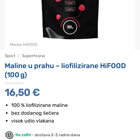
Marka:
HiFOOD
Sport
/
Superhrana
Maline u prahu – liofilizirane HiFOOD
(100 g)
16,50
€
100 % liofilizirane maline
bez dodanog šećera
visok udio vlakana
Na zalihi
- dostava 2-3 radna dana