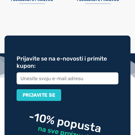
Prijavite se na e-novosti i primite
kupon:
-10% popusta
na sve proizvode