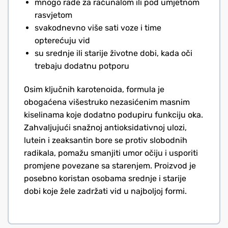
mnogo rade za računalom ili pod umjetnom
rasvjetom
svakodnevno više sati voze i time
opterećuju vid
su srednje ili starije životne dobi, kada oči
trebaju dodatnu potporu
Osim ključnih karotenoida, formula je
obogaćena višestruko nezasićenim masnim
kiselinama koje dodatno podupiru funkciju oka.
Zahvaljujući snažnoj antioksidativnoj ulozi,
lutein i zeaksantin bore se protiv slobodnih
radikala, pomažu smanjiti umor očiju i usporiti
promjene povezane sa starenjem. Proizvod je
posebno koristan osobama srednje i starije
dobi koje žele zadržati vid u najboljoj formi.