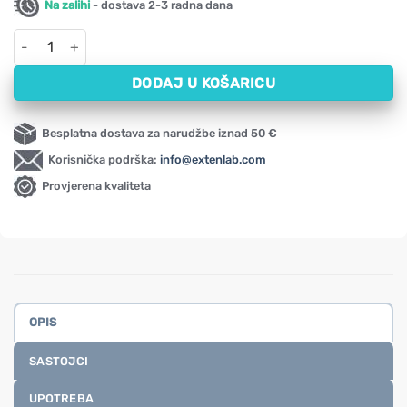
Na zalihi
- dostava 2-3 radna dana
Lutein Extra za zdravlje očiju Activlab Pharma (30 kapsula) koli
DODAJ U KOŠARICU
Besplatna dostava za narudžbe iznad 50 €
Korisnička podrška:
info@extenlab.com
Provjerena kvaliteta
OPIS
SASTOJCI
UPOTREBA