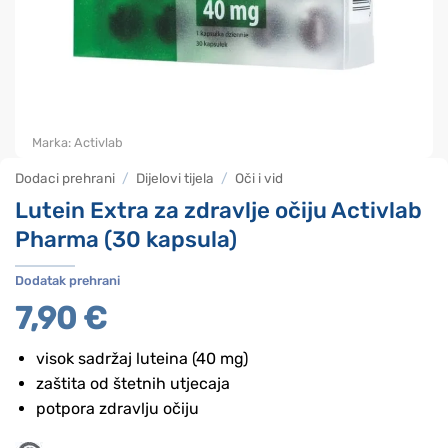
Marka:
Activlab
Dodaci prehrani
/
Dijelovi tijela
/
Oči i vid
Lutein Extra za zdravlje očiju Activlab
Pharma (30 kapsula)
Dodatak prehrani
7,90
€
visok sadržaj luteina (40 mg)
zaštita od štetnih utjecaja
potpora zdravlju očiju