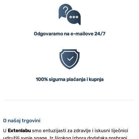
Odgovaramo na e-mailove 24/7
100% sigurna plaćanja i kupnja
O našoj trgovini
U
Extenlabu
smo entuzijasti za zdravlje i iskusni liječnici
udružili svoje snage. Iz širokog izbora dodataka prehrani