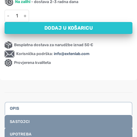
Na zalihi
- dostava 2-3 radna dana
Kondroitin sulfat NOW, 600 mg (120 kapsula) količina
DODAJ U KOŠARICU
Besplatna dostava za narudžbe iznad 50 €
Korisnička podrška:
info@extenlab.com
Provjerena kvaliteta
OPIS
SASTOJCI
UPOTREBA