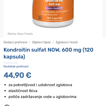
Marka:
Now Foods
Dodaci prehrani
/
Dijelovi tijela
/
Zglobovi i kosti
Kondroitin sulfat NOW, 600 mg (120
kapsula)
Dodatak prehrani
44,90
€
za pokretljivost i udobnost zglobova
elastičnost tkiva
potiče zadržavanje vode u zglobovima