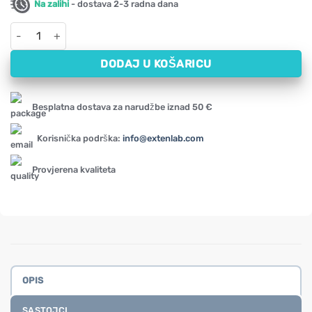
Na zalihi
- dostava 2-3 radna dana
Djevičansko kokosovo ulje NOW, 1000 mg (120 kapsula) količin
DODAJ U KOŠARICU
Besplatna dostava za narudžbe iznad 50 €
Korisnička podrška:
info@extenlab.com
Provjerena kvaliteta
OPIS
SASTOJCI