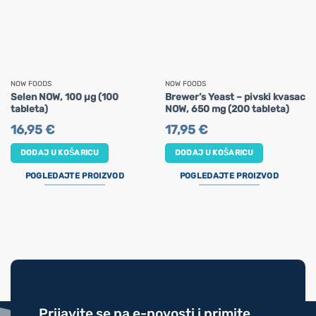
NOW FOODS
NOW FOODS
Selen NOW, 100 µg (100
Brewer’s Yeast – pivski kvasac
tableta)
NOW, 650 mg (200 tableta)
16,95
€
17,95
€
DODAJ U KOŠARICU
DODAJ U KOŠARICU
POGLEDAJTE PROIZVOD
POGLEDAJTE PROIZVOD
Prijavite se na e-novosti i primite