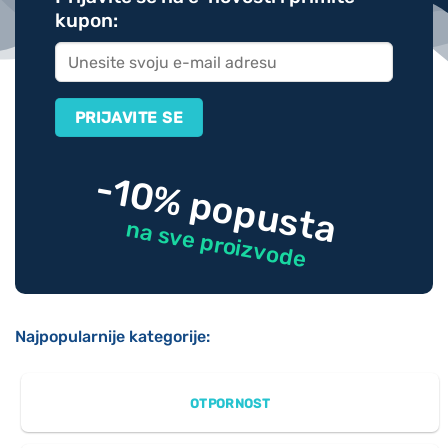
kupon:
-10% popusta
na sve proizvode
Najpopularnije kategorije:
OTPORNOST