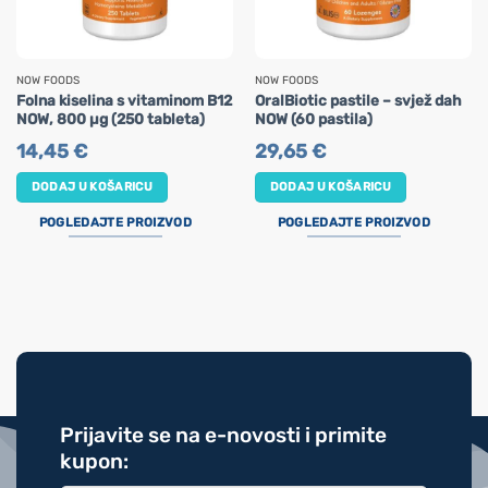
NOW FOODS
NOW FOODS
Folna kiselina s vitaminom B12
OralBiotic pastile – svjež dah
NOW, 800 µg (250 tableta)
NOW (60 pastila)
14,45
€
29,65
€
DODAJ U KOŠARICU
DODAJ U KOŠARICU
POGLEDAJTE PROIZVOD
POGLEDAJTE PROIZVOD
Prijavite se na e-novosti i primite
kupon: