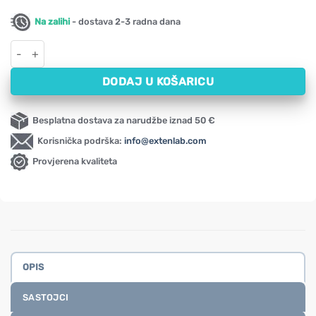
Na zalihi
- dostava 2-3 radna dana
Vitamin C u kapljicama Activlab Pharma (30 ml) količina
DODAJ U KOŠARICU
Besplatna dostava za narudžbe iznad 50 €
Korisnička podrška:
info@extenlab.com
Provjerena kvaliteta
OPIS
SASTOJCI