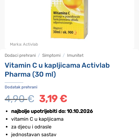
Marka:
Activlab
Dodaci prehrani
/
Simptomi
/
Imunitet
Vitamin C u kapljicama Activlab
Pharma (30 ml)
Dodatak prehrani
4,90
€
Izvorna
3,19
€
Trenutna
cijena
cijena
bila
je:
najbolje upotrijebiti do: 10.10.2026
je:
3,19 €.
vitamin C u kapljicama
4,90 €.
za djecu i odrasle
jednostavan sastav