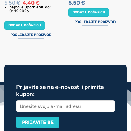
Izvorna
Trenutna
5,50
€
4,40
€
5,50
€
cijena
cijena
najbolje upotrijebiti do:
bila
je:
01.12.2026
DODAJ U KOŠARICU
je:
4,40 €.
5,50 €.
POGLEDAJTE PROIZVOD
DODAJ U KOŠARICU
POGLEDAJTE PROIZVOD
Prijavite se na e-novosti i primite
kupon: