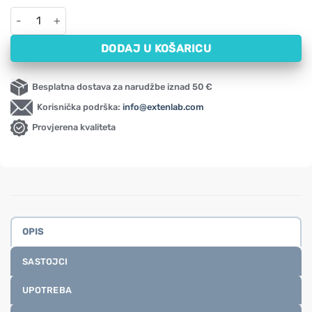
Ulje podlanka, hladno prešano Oleofarm (250 ml) količina
DODAJ U KOŠARICU
Besplatna dostava za narudžbe iznad 50 €
Korisnička podrška:
info@extenlab.com
Provjerena kvaliteta
OPIS
SASTOJCI
UPOTREBA