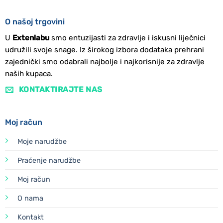
O našoj trgovini
U
Extenlabu
smo entuzijasti za zdravlje i iskusni liječnici
udružili svoje snage. Iz širokog izbora dodataka prehrani
zajednički smo odabrali najbolje i najkorisnije za zdravlje
naših kupaca.
KONTAKTIRAJTE NAS
Moj račun
Moje narudžbe
Praćenje narudžbe
Moj račun
O nama
Kontakt