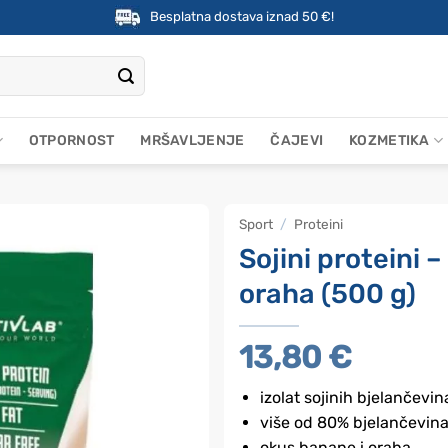
Besplatna dostava iznad 50 €!
OTPORNOST
MRŠAVLJENJE
ČAJEVI
KOZMETIKA
Sport
/
Proteini
Sojini proteini 
oraha (500 g)
13,80
€
izolat sojinih bjelančevin
više od 80% bjelančevin
okus banane i oraha