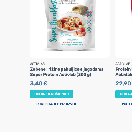
ACTIVLAB
ACTIVLAB
Zobene i rižine pahuljice s jagodama
Protein
Super Protein Activlab (300 g)
Activlab
3,40
€
22,90
DODAJ U KOŠARICU
DODAJ
POGLEDAJTE PROIZVOD
POGL