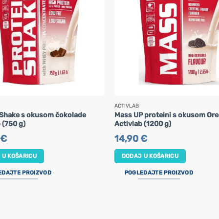
ACTIVLAB
 Shake s okusom čokolade
Mass UP proteini s okusom Or
 (750 g)
Activlab (1200 g)
€
14,90
€
 U KOŠARICU
DODAJ U KOŠARICU
EDAJTE PROIZVOD
POGLEDAJTE PROIZVOD