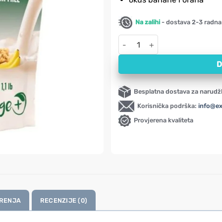
Na zalihi
- dostava 2-3 radna
Sojini proteini - izolat s okus
D
Besplatna dostava za narudž
Korisnička podrška:
info@e
Provjerena kvaliteta
RENJA
RECENZIJE (0)