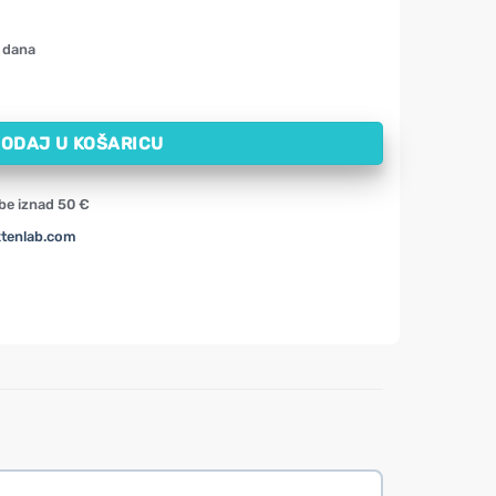
 dana
om banane i oraha (500 g) količina
ODAJ U KOŠARICU
be iznad 50 €
xtenlab.com