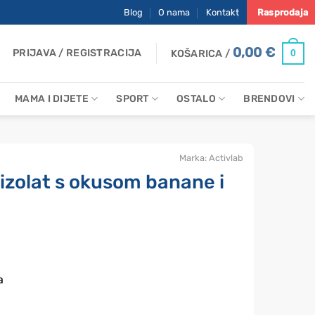
Blog
O nama
Kontakt
Rasprodaja
0,00
€
PRIJAVA / REGISTRACIJA
0
KOŠARICA /
MAMA I DIJETE
SPORT
OSTALO
BRENDOVI
Marka:
Activlab
– izolat s okusom banane i
a
a