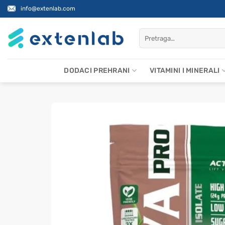
Skip
info@extenlab.com
to
content
Pretraži:
DODACI PREHRANI
VITAMINI I MINERALI