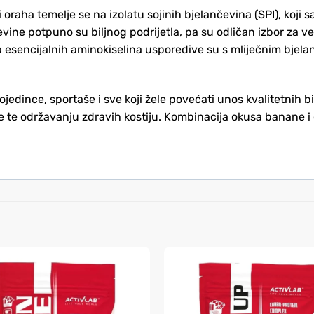
oraha temelje se na izolatu sojinih bjelančevina (SPI), koji s
evine potpuno su biljnog podrijetla, pa su odličan izbor za v
 esencijalnih aminokiselina usporedive su s mliječnim bjela
ojedince, sportaše i sve koji žele povećati unos kvalitetnih b
e te održavanju zdravih kostiju. Kombinacija okusa banane 