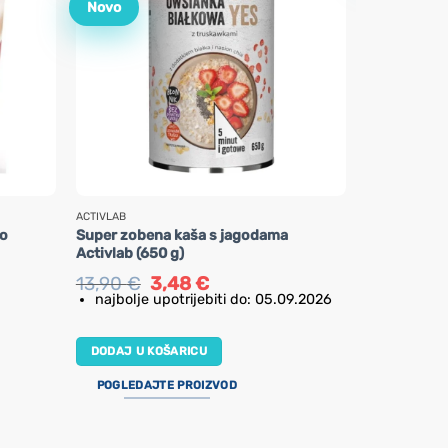
Novo
ACTIVLAB
ACTIVLAB
eo
Super zobena kaša s jagodama
Mješavina z
Activlab (650 g)
čokolada Ac
Izvorna
Trenutna
13,90
€
3,48
€
2,70
€
cijena
cijena
najbolje upotrijebiti do: 05.09.2026
bila
je:
DODAJ U K
je:
3,48 €.
13,90 €.
DODAJ U KOŠARICU
POGLEDAJ
POGLEDAJTE PROIZVOD