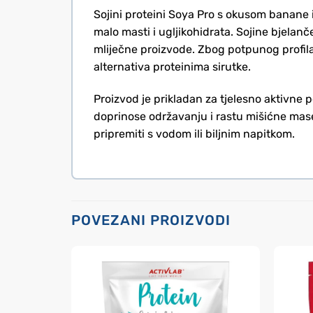
Sojini proteini Soya Pro s okusom banane i 
malo masti i ugljikohidrata. Sojine bjelanč
mliječne proizvode. Zbog potpunog profila
alternativa proteinima sirutke.
Proizvod je prikladan za tjelesno aktivne p
doprinose održavanju i rastu mišićne mas
pripremiti s vodom ili biljnim napitkom.
POVEZANI PROIZVODI