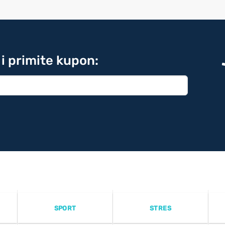
 i primite kupon:
SPORT
STRES