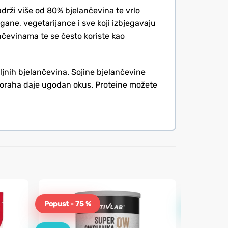
adrži više od 80% bjelančevina te vrlo
egane, vegetarijance i sve koji izbjegavaju
nčevinama te se često koriste kao
iljnih bjelančevina. Sojine bjelančevine
i oraha daje ugodan okus. Proteine možete
Popust - 75 %
Novo