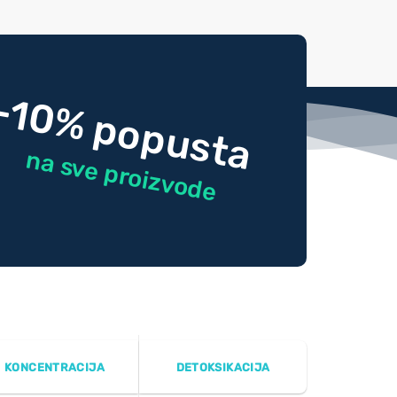
-10% popusta
na sve proizvode
KONCENTRACIJA
DETOKSIKACIJA