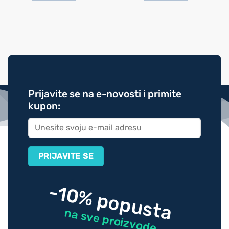
Prijavite se na e-novosti i primite
kupon:
-10% popusta
na sve proizvode