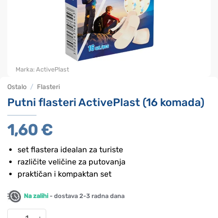
Marka:
ActivePlast
Ostalo
/
Flasteri
Putni flasteri ActivePlast (16 komada)
1,60
€
set flastera idealan za turiste
različite veličine za putovanja
praktičan i kompaktan set
Na zalihi
- dostava 2-3 radna dana
Putni flasteri ActivePlast (16 komada) količina