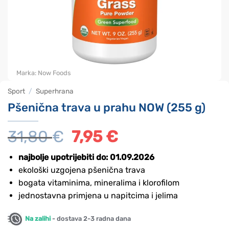
Marka:
Now Foods
Sport
/
Superhrana
Pšenična trava u prahu NOW (255 g)
31,80
€
Izvorna
7,95
€
Trenutna
cijena
cijena
bila
je:
najbolje upotrijebiti do: 01.09.2026
je:
7,95 €.
ekološki uzgojena pšenična trava
31,80 €.
bogata vitaminima, mineralima i klorofilom
jednostavna primjena u napitcima i jelima
Na zalihi
- dostava 2-3 radna dana