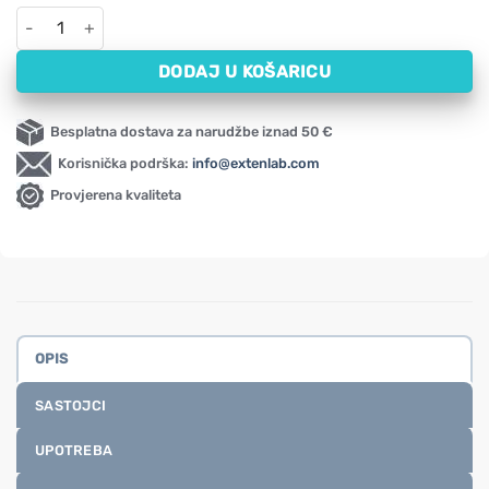
Pšenična trava u prahu NOW (255 g) količina
DODAJ U KOŠARICU
Besplatna dostava za narudžbe iznad 50 €
Korisnička podrška:
info@extenlab.com
Provjerena kvaliteta
OPIS
SASTOJCI
UPOTREBA