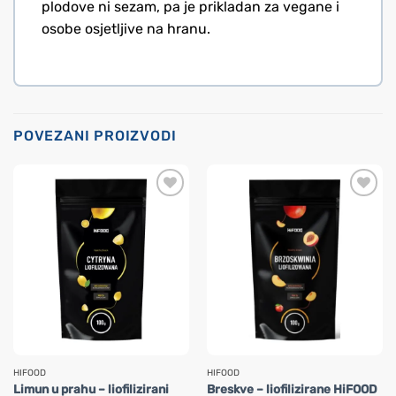
plodove ni sezam, pa je prikladan za vegane i
osobe osjetljive na hranu.
POVEZANI PROIZVODI
HIFOOD
HIFOOD
Limun u prahu – liofilizirani
Breskve – liofilizirane HiFOOD