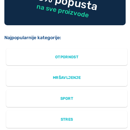
-10% popusta
na sve proizvode
Najpopularnije kategorije:
OTPORNOST
MRŠAVLJENJE
SPORT
STRES