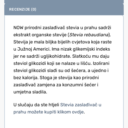
RECENZIJE (0)
NOW prirodni zaslađivač stevia u prahu sadrži
ekstrakt organske stevije (
Stevia rebaudiana
).
Stevija je mala biljka bijelih cvjetova koja raste
u Južnoj Americi. Ima nizak glikemijski indeks
jer ne sadrži ugljikohidrate. Slatkoću mu daju
steviol glikozidi koji se nalaze u lišću. Izolirani
steviol glikozidi slađi su od šećera, a ujedno i
bez kalorija. Stoga je stevija kao prirodni
zaslađivač zamjena za konzumni šećer i
umjetna sladila.
U slučaju da ste htjeli
Stevia zaslađivač u
prahu možete kupiti klikom ovdje
.