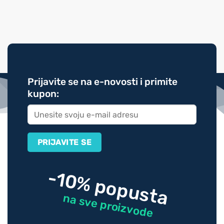
Prijavite se na e-novosti i primite
kupon:
-10% popusta
na sve proizvode