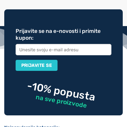
Prijavite se na e-novosti i primite
kupon:
-10% popusta
na sve proizvode