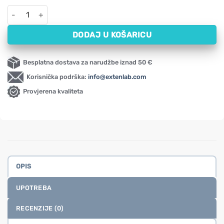
Nastavak za hidroaktivnu soničnu četkicu za zube Megasmile (cr
DODAJ U KOŠARICU
Besplatna dostava za narudžbe iznad 50 €
Korisnička podrška:
info@extenlab.com
Provjerena kvaliteta
OPIS
UPOTREBA
RECENZIJE (0)