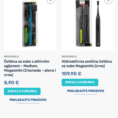
MEGASMILE
MEGASMILE
Četkica za zube s aktivnim
Hidroaktivna sonična četkica
ugljenom – Medium,
za zube Megasmile (crna)
Megasmile (2 komada – plava i
109,90
€
crna)
8,90
€
DODAJ U KOŠARICU
POGLEDAJTE PROIZVOD
DODAJ U KOŠARICU
POGLEDAJTE PROIZVOD