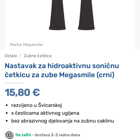
Marka:
Megasmile
Ostalo
/
Zubne četkice
Nastavak za hidroaktivnu soničnu
četkicu za zube Megasmile (crni)
15,80
€
razvijeno u Švicarskoj
s česticama aktivnog ugljena
bez abrazivnog djelovanja na zubnu caklinu
Na zalihi
- dostava 2-3 radna dana