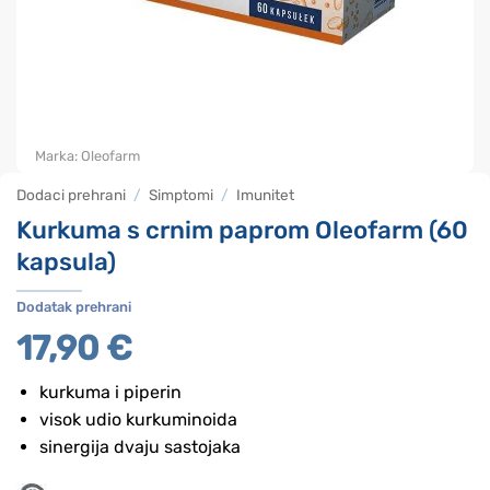
Marka:
Oleofarm
Dodaci prehrani
/
Simptomi
/
Imunitet
Kurkuma s crnim paprom Oleofarm (60
kapsula)
Dodatak prehrani
17,90
€
kurkuma i piperin
visok udio kurkuminoida
sinergija dvaju sastojaka