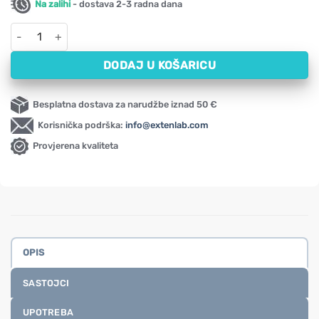
Na zalihi
- dostava 2-3 radna dana
Kurkuma s crnim paprom Oleofarm (60 kapsula) količina
DODAJ U KOŠARICU
Besplatna dostava za narudžbe iznad 50 €
Korisnička podrška:
info@extenlab.com
Provjerena kvaliteta
OPIS
SASTOJCI
UPOTREBA