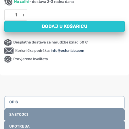
Na zalihi
- dostava 2-3 radna dana
Kalcijev citrat NOW, 450 mg (120 kapsula) količina
DODAJ U KOŠARICU
Besplatna dostava za narudžbe iznad 50 €
Korisnička podrška:
info@extenlab.com
Provjerena kvaliteta
OPIS
SASTOJCI
UPOTREBA