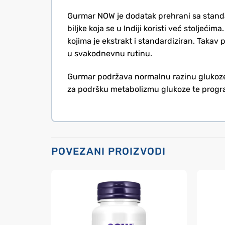
Gurmar NOW je dodatak prehrani sa stand
biljke koja se u Indiji koristi već stoljeći
kojima je ekstrakt i standardiziran. Taka
u svakodnevnu rutinu.
Gurmar podržava normalnu razinu glukoze 
za podršku metabolizmu glukoze te program
POVEZANI PROIZVODI