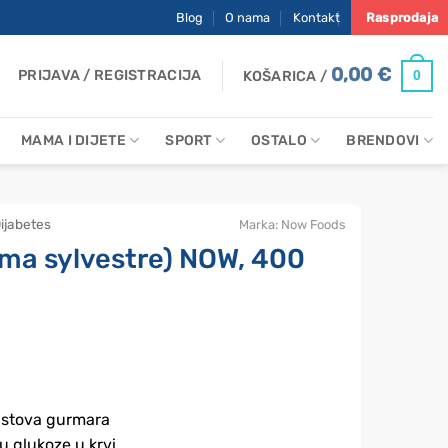
Blog
O nama
Kontakt
Rasprodaja
0,00
€
PRIJAVA / REGISTRACIJA
0
KOŠARICA /
MAMA I DIJETE
SPORT
OSTALO
BRENDOVI
ijabetes
Marka:
Now Foods
a sylvestre) NOW, 400
)
listova gurmara
 glukoze u krvi