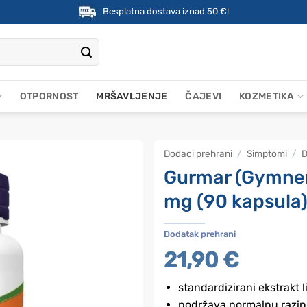
Besplatna dostava iznad 50 €!
OTPORNOST
MRŠAVLJENJE
ČAJEVI
KOZMETIKA
Dodaci prehrani
/
Simptomi
/
D
Gurmar (Gymnem
mg (90 kapsula
Dodatak prehrani
21,90
€
standardizirani ekstrakt 
podržava normalnu razinu