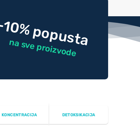
-10% popusta
na sve proizvode
KONCENTRACIJA
DETOKSIKACIJA