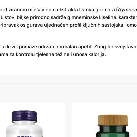
ardiziranom mješavinom ekstrakta listova gurmara (
Gymnema
ma. Listovi biljke prirodno sadrže gimneminske kiseline, karak
v pripravak osigurava ujednačen profil ključnih sastojaka i 
u krvi i pomaže održati normalan apetit. Zbog tih svojstava
a za kontrolu tjelesne težine i unosa kalorija.