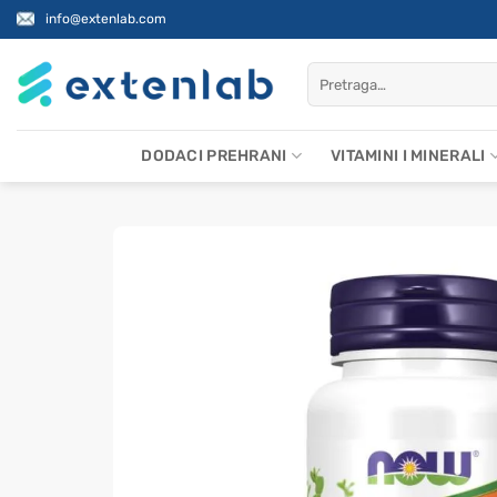
Skip
info@extenlab.com
to
content
Pretraži:
DODACI PREHRANI
VITAMINI I MINERALI