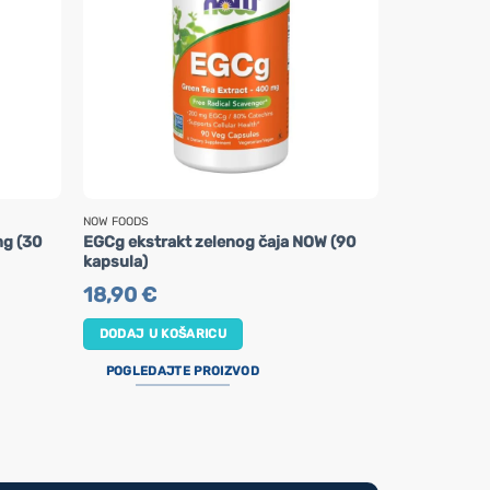
NOW FOODS
NOW FOODS
mg (30
EGCg ekstrakt zelenog čaja NOW (90
Ekstrakt bi
kapsula)
500 mg (120
18,90
€
39,95
€
DODAJ U KOŠARICU
DODAJ U K
POGLEDAJTE PROIZVOD
POGLEDAJ