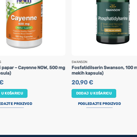
S
SWANSON
i papar – Cayenne NOW, 500 mg
Fosfatidilserin Swanson, 100 
psula)
mekih kapsula)
€
20,90
€
 U KOŠARICU
DODAJ U KOŠARICU
EDAJTE PROIZVOD
POGLEDAJTE PROIZVOD