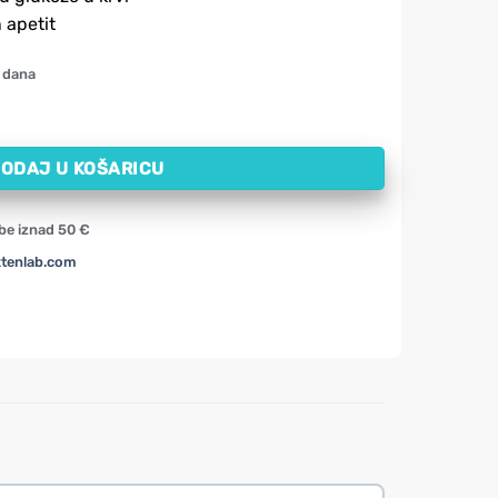
 apetit
 dana
OW, 400 mg (90 kapsula) količina
ODAJ U KOŠARICU
be iznad 50 €
xtenlab.com