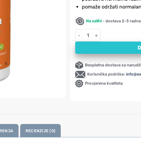
pomaže održati normalan
Na zalihi
- dostava 2-3 radna
Gurmar (Gymnema sylvestre) N
D
Besplatna dostava za narudž
Korisnička podrška:
info@e
Provjerena kvaliteta
RENJA
RECENZIJE (0)