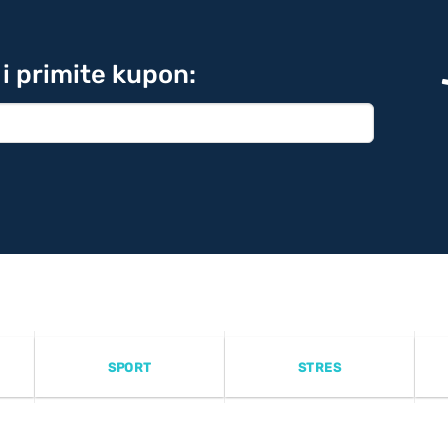
 i primite kupon:
SPORT
STRES