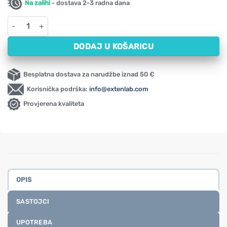
Na zalihi
- dostava 2-3 radna dana
Ekstrakt bambusa Swanson, 300 mg (60 kapsula) količina
DODAJ U KOŠARICU
Besplatna dostava za narudžbe iznad 50 €
Korisnička podrška:
info@extenlab.com
Provjerena kvaliteta
OPIS
SASTOJCI
UPOTREBA