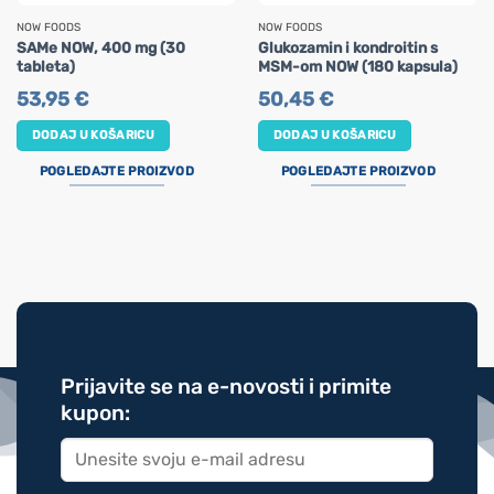
NOW FOODS
NOW FOODS
SAMe NOW, 400 mg (30
Glukozamin i kondroitin s
tableta)
MSM-om NOW (180 kapsula)
53,95
€
50,45
€
DODAJ U KOŠARICU
DODAJ U KOŠARICU
POGLEDAJTE PROIZVOD
POGLEDAJTE PROIZVOD
Prijavite se na e-novosti i primite
kupon: