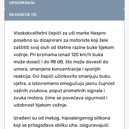
UPOZORENJA
RECENZIJE (0)
Visokokvalitetni čepići za uši marke Haspro
posebno su dizajnirani za motoriste koji žele
zaštititi svoj sluh od štetne razine buke tijekom
vožnje. Pri brzinama iznad 120 km/h buka
može doseći i do 98 dB, što može dovesti do
umora, smanjene koncentracije i sporijih
reakcija. Ovi čepići učinkovito smanjuju buku
vjetra, a istovremeno omogućuju jasnu čujnost
važnih zvukova, poput prometnih signala i
zvuka motora, čime se povećava sigurnost i
udobnost tijekom vožnje.
Izrađeni su od mekog, hipoalergenog silikona
koji se prilagođava obliku uha, osiguravajući