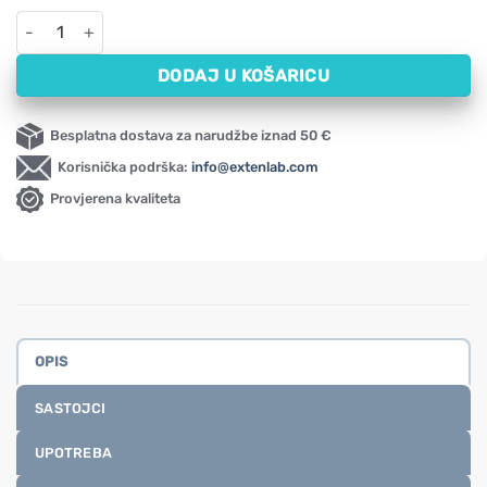
Čepići za uši za motoriste – prozirni, silikonski Moto Haspro (1 
DODAJ U KOŠARICU
Besplatna dostava za narudžbe iznad 50 €
Korisnička podrška:
info@extenlab.com
Provjerena kvaliteta
OPIS
SASTOJCI
UPOTREBA