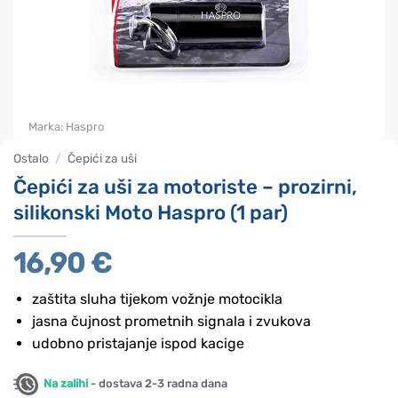
Marka:
Haspro
Ostalo
/
Čepići za uši
Čepići za uši za motoriste – prozirni,
silikonski Moto Haspro (1 par)
16,90
€
zaštita sluha tijekom vožnje motocikla
jasna čujnost prometnih signala i zvukova
udobno pristajanje ispod kacige
Na zalihi
- dostava 2-3 radna dana