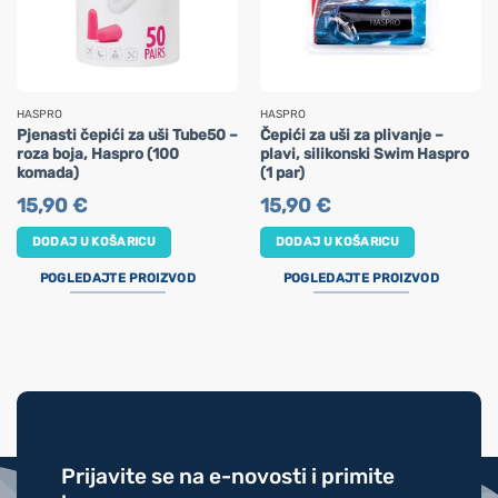
HASPRO
HASPRO
Pjenasti čepići za uši Tube50 –
Čepići za uši za plivanje –
roza boja, Haspro (100
plavi, silikonski Swim Haspro
komada)
(1 par)
15,90
€
15,90
€
DODAJ U KOŠARICU
DODAJ U KOŠARICU
POGLEDAJTE PROIZVOD
POGLEDAJTE PROIZVOD
Prijavite se na e-novosti i primite